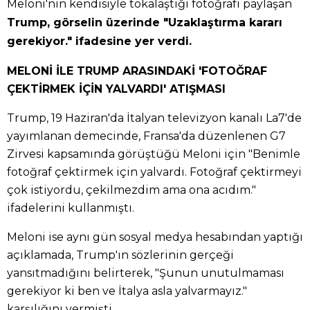
Meloni'nin kendisiyle tokalaştığı fotoğrafı paylaşan
Trump, görselin üzerinde "Uzaklaştırma kararı
gerekiyor." ifadesine yer verdi.
MELONİ İLE TRUMP ARASINDAKİ 'FOTOĞRAF
ÇEKTİRMEK İÇİN YALVARDI' ATIŞMASI
Trump, 19 Haziran'da İtalyan televizyon kanalı La7'de
yayımlanan demecinde, Fransa'da düzenlenen G7
Zirvesi kapsamında görüştüğü Meloni için "Benimle
fotoğraf çektirmek için yalvardı. Fotoğraf çektirmeyi
çok istiyordu, çekilmezdim ama ona acıdım."
ifadelerini kullanmıştı.
Meloni ise aynı gün sosyal medya hesabından yaptığı
açıklamada, Trump'ın sözlerinin gerçeği
yansıtmadığını belirterek, "Şunun unutulmaması
gerekiyor ki ben ve İtalya asla yalvarmayız."
karşılığını vermişti.