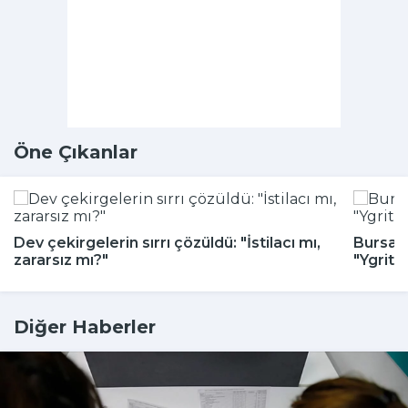
Öne Çıkanlar
Dev çekirgelerin sırrı çözüldü: "İstilacı mı,
Bursa H
zararsız mı?"
"Ygritt
Diğer Haberler