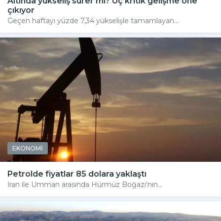
Altında yükseliş sürer mi? Üç kritik gelişme öne
çıkıyor
Geçen haftayı yüzde 7,34 yükselişle tamamlayan...
EKONOMİ
Petrolde fiyatlar 85 dolara yaklaştı
İran ile Umman arasında Hürmüz Boğazı'nın...