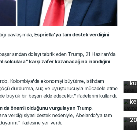
ığı paylaşımda,
Espriella'ya tam destek verdiğini
ki başarısından dolayı tebrik eden Trump, 21 Haziran'da
l solculara" karşı zafer kazanacağına inandığını
In
fo
do, Kolombiya'da ekonomiyi büyütme, istihdam
ku
Mo
ışı göçü durdurma, suç ve uyuşturucuyla mücadele etme
gü
 büyük bir başarı elde edecektir." ifadelerini kullandı.
ke
an da önemli olduğunu vurgulayan Trump
,
Ho
na verdiği siyasi destek nedeniyle, Abelardo'ya tam
20
uyarım." ifadesine yer verdi.