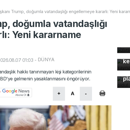
kanı Trump, doğumla vatandaşlığı engellemeye kararlı: Yeni kara
p, doğumla vatandaşlığı
lı: Yeni kararname
Bi
bü
Mo
gü
DÜNYA
026.08.07 01:03
-
ke
Bu
daşlık hakkı tanınmayan kişi kategorilerinin
pl
e ABD'ye gelmenin yasaklanmasını öngörüyor.
+
A
-