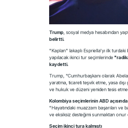
Trump
, sosyal medya hesabından yapt
belirtti.
"Kaplan" lakaplı Espriella'yı ilk turda
yapılacak ikinci tur seçimlerinde
"radika
kaydetti.
Trump, "Cumhurbaşkanı olarak Abelar
yaratma, ticareti teşvik etme, yasa d
ve hukuk ve düzeni yeniden tesis etmede
Kolombiya seçimlerinin ABD açısınd
"Hayatındaki muazzam başarıları ve ba
ve eksiksiz desteğimi sunmaktan onur d
Seçim ikinci tura kalmıştı