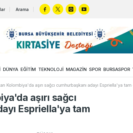
lar
Arama
İ
DÜNYA
EĞİTİM
TEKNOLOJİ
MAGAZİN
SPOR
BURSASPOR
an Kolombiya'da aşırı sağcı cumhurbaşkanı adayı Espriella'ya tam
ya'da aşırı sağcı
yı Espriella'ya tam