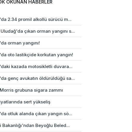
OK OKUNAN HABERLER
da 2.34 promil alkollü sürücü m...
 Uludağ'da çıkan orman yangını s...
'da orman yangını!
da oto lastikçide korkutan yangın!
daki kazada motosikletli duvara...
'da genç avukatın öldürüldüğü sa...
p Morris grubuna sigara zammı
fiyatlarında sert yükseliş
da otluk alanda çıkan yangın sö...
ri Bakanlığı'ndan Beyoğlu Beled...