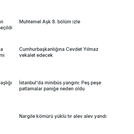
an
Muhtemel Aşk 8. bölüm izle
eçildi
za
Cumhurbaşkanlığına Cevdet Yılmaz
imi
vekalet edecek
şlığı
İstanbul'da minibüs yangını: Peş peşe
patlamalar paniğe neden oldu
Nargile kömürü yüklü tır alev alev yandı