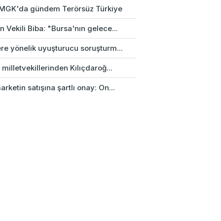
k MGK'da gündem Terörsüz Türkiye
 Vekili Biba: "Bursa'nın gelece...
re yönelik uyuşturucu soruşturm...
 milletvekillerinden Kılıçdaroğ...
rketin satışına şartlı onay: On...