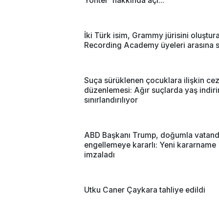
Yönter' hakkında açı...
İki Türk isim, Grammy jürisini oluştur
Recording Academy üyeleri arasına s
Suça sürüklenen çocuklara ilişkin ce
düzenlemesi: Ağır suçlarda yaş indir
sınırlandırılıyor
ABD Başkanı Trump, doğumla vatanda
engellemeye kararlı: Yeni kararname
imzaladı
Utku Caner Çaykara tahliye edildi