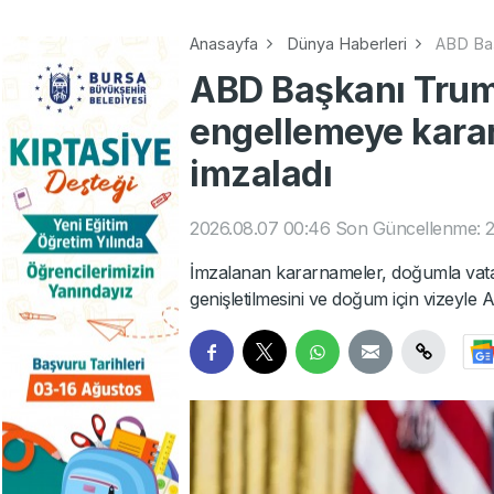
Anasayfa
Dünya Haberleri
ABD Baş
ABD Başkanı Trum
engellemeye karar
imzaladı
2026.08.07 00:46
Son Güncellenme: 2
İmzalanan kararnameler, doğumla vatan
genişletilmesini ve doğum için vizeyl