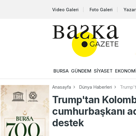
Video Galeri
Foto Galeri
Yazar
BURSA
GÜNDEM
SİYASET
EKONOM
Anasayfa
Dünya Haberleri
Trump't
Trump'tan Kolombi
cumhurbaşkanı ada
destek