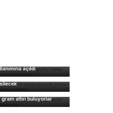
stagram'da bazı
toğraflar yapay zeka
llanımına açıldı
tokuryelerin sosyal
venlik primleri kaynaktan
silecek
bi diye başladılar, günde
 gram altın buluyorlar