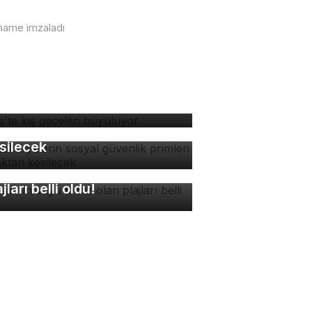
rname imzaladı
tlis'te kış geceleri
yülüyor
tokuryelerin sosyal
venlik primleri kaynaktan
silecek
rsa'nın suyu temiz olan
ajları belli oldu!