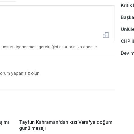
Kriti
Başkan
Ünlüle
CHP'li
ç unsuru içermemesi gerektiğini okurlarımıza önemle
Dev ma
yorum yapan siz olun.
şımı
Tayfun Kahraman'dan kızı Vera'ya doğum
günü mesajı