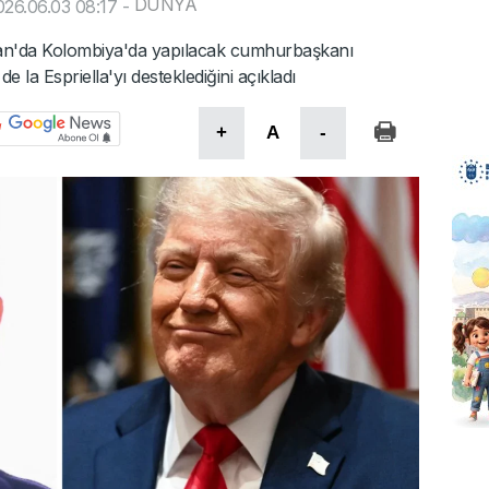
DÜNYA
26.06.03 08:17
-
n'da Kolombiya'da yapılacak cumhurbaşkanı
e la Espriella'yı desteklediğini açıkladı
+
A
-