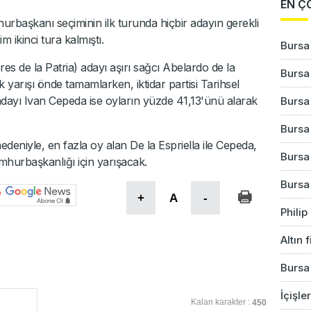
EN Ç
rbaşkanı seçiminin ilk turunda hiçbir adayın gerekli
 ikinci tura kalmıştı.
Bursa'
s de la Patria) adayı aşırı sağcı Abelardo de la
Bursa
k yarışı önde tamamlarken, iktidar partisi Tarihsel
ü adayı Ivan Cepeda ise oyların yüzde 41,13'ünü alarak
Bursa
Bursa'
deniyle, en fazla oy alan De la Espriella ile Cepeda,
Bursa'
umhurbaşkanlığı için yarışacak.
Bursa
+
A
-
Phili
Altın 
Bursa'
İçişle
Kalan karakter :
450