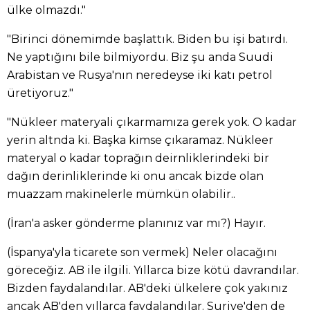
ülke olmazdı."
"Birinci dönemimde başlattık. Biden bu işi batırdı.
Ne yaptığını bile bilmiyordu. Biz şu anda Suudi
Arabistan ve Rusya'nın neredeyse iki katı petrol
üretiyoruz."
"Nükleer materyali çıkarmamıza gerek yok. O kadar
yerin altnda ki. Başka kimse çıkaramaz. Nükleer
materyal o kadar toprağın deirnliklerindeki bir
dağın derinliklerinde ki onu ancak bizde olan
muazzam makinelerle mümkün olabilir..
(İran'a asker gönderme planınız var mı?) Hayır.
(İspanya'yla ticarete son vermek) Neler olacağını
göreceğiz. AB ile ilgili. Yıllarca bize kötü davrandılar.
Bizden faydalandılar. AB'deki ülkelere çok yakınız
ancak AB'den yıllarca faydalandılar. Suriye'den de