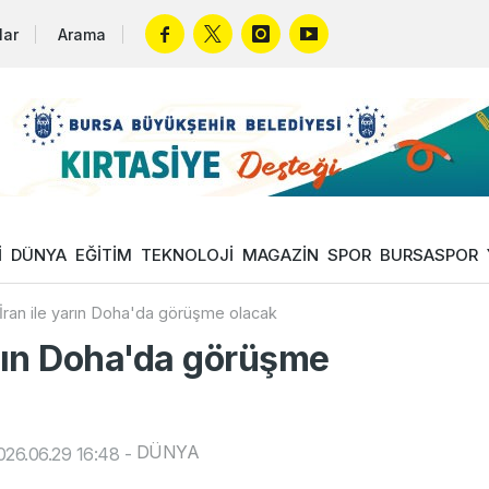
lar
Arama
İ
DÜNYA
EĞİTİM
TEKNOLOJİ
MAGAZİN
SPOR
BURSASPOR
İran ile yarın Doha'da görüşme olacak
arın Doha'da görüşme
DÜNYA
26.06.29 16:48
-