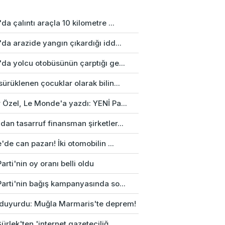
da çalıntı araçla 10 kilometre ...
da arazide yangın çıkardığı idd...
da yolcu otobüsünün çarptığı ge...
ürüklenen çocuklar olarak bilin...
 Özel, Le Monde'a yazdı: YENİ Pa...
an tasarruf finansman şirketler...
'de can pazarı! İki otomobilin ...
arti'nin oy oranı belli oldu
Parti'nin bağış kampanyasında so...
duyurdu: Muğla Marmaris'te deprem!
ürlek'ten 'internet gazeteciliğ...