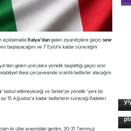
an açıklamada
İtalya'dan
gelen ziyaretçilere geçici
sınır
ren başlayacağını ve 7 Eylül'e kadar süreceğini
a'dan gelen yolculara yönelik başlattığı geçici sınır
abiliyet ilkesi çerçevesinde orantılı tedbirler alacağını
Uz
m
' kabul edilmeyeceği ve Sebte'ye yönelik 'yeni bir
So
 az 15 Ağustos'a kadar tedbirlerin süreceği ifadeleri
yi
Bu
pl
 olan iki ülke arasındaki gerilim, 30-31 Temmuz
Z 