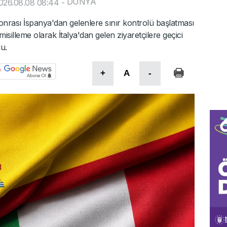
DÜNYA
026.08.08 08:44
-
sonrası İspanya'dan gelenlere sınır kontrolü başlatması
 misilleme olarak İtalya'dan gelen ziyaretçilere geçici
u.
+
A
-