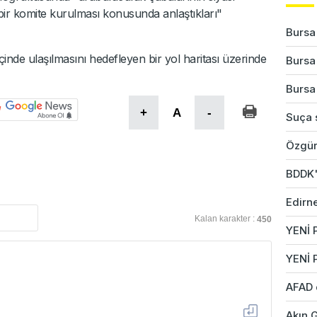
bir komite kurulması konusunda anlaştıkları"
Bursa'
çinde ulaşılmasını hedefleyen bir yol haritası üzerinde
Bursa'
Bursa'
+
A
-
Suça s
Özgür
BDDK'd
Edirne
Kalan karakter :
450
YENİ P
YENİ 
AFAD 
Akın G