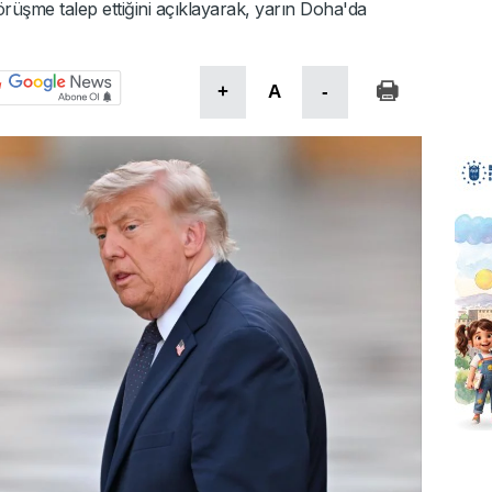
üşme talep ettiğini açıklayarak, yarın Doha'da
+
A
-