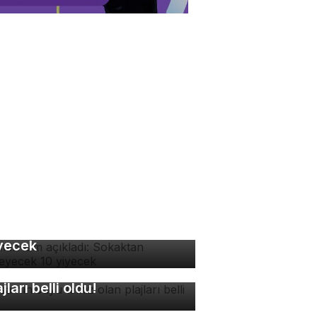
man isim açıkladı:
kaktan yenmeyecek 10
yecek
rsa'nın suyu temiz olan
ajları belli oldu!
kuşağı erkekleri