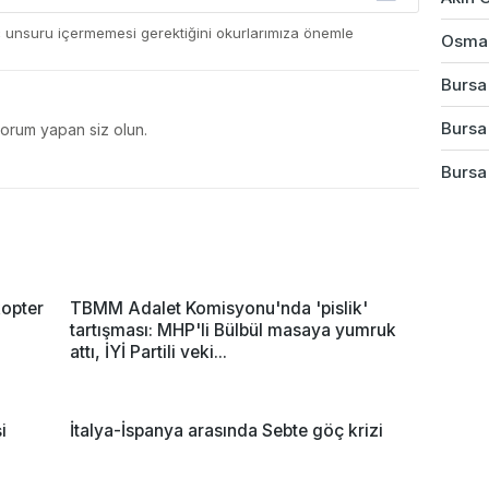
ç unsuru içermemesi gerektiğini okurlarımıza önemle
Osman
Bursa
Bursa'
yorum yapan siz olun.
Bursa
opter
TBMM Adalet Komisyonu'nda 'pislik'
tartışması: MHP'li Bülbül masaya yumruk
attı, İYİ Partili veki...
i
İtalya-İspanya arasında Sebte göç krizi