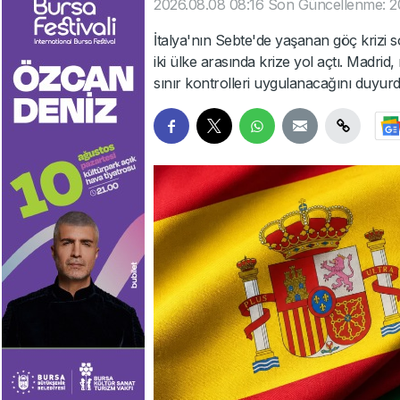
2026.08.08 08:16
Son Güncellenme: 2
İtalya'nın Sebte'de yaşanan göç krizi 
iki ülke arasında krize yol açtı. Madrid,
sınır kontrolleri uygulanacağını duyurd