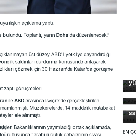
a ilişkin açıklama yaptı.
e bulundu. Toplantı, yarın
Doha
'da düzenlenecek."
açıklanmayan üst düzey ABD'li yetkiliye dayandırdığı
 yönelik saldırıları durdurma konusunda anlaşarak
ıkları çözmek için 30 Haziran'da Katar'da görüşme
Ke
yü
Ka
t zaptı görüşmeleri
ev
İran
ile
ABD
arasında İsviçre'de gerçekleştirilen
Ke
tamamlanmıştı. Müzakerelerde, 14 maddelik mutabakat
sa
aylar ele alınmıştı.
işleri Bakanlıklarının yayımladığı ortak açıklamada,
EN Ç
doğrultusunda "arabuluculuk çabalarının siyasi