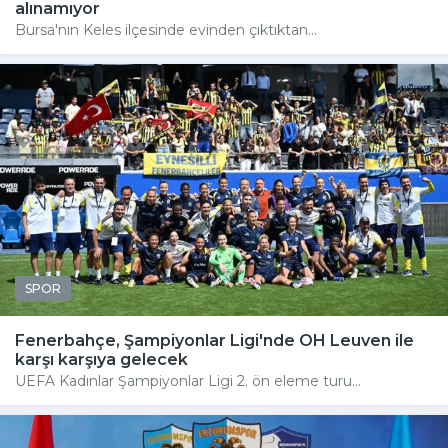
alınamıyor
Bursa'nın Keles ilçesinde evinden çıktıktan...
SPOR
Fenerbahçe, Şampiyonlar Ligi'nde OH Leuven ile
karşı karşıya gelecek
UEFA Kadınlar Şampiyonlar Ligi 2. ön eleme turu...