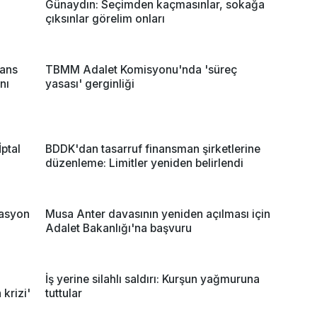
Günaydın: Seçimden kaçmasınlar, sokağa
çıksınlar görelim onları
mans
TBMM Adalet Komisyonu'nda 'süreç
nı
yasası' gerginliği
İptal
BDDK'dan tasarruf finansman şirketlerine
düzenleme: Limitler yeniden belirlendi
rasyon
Musa Anter davasının yeniden açılması için
Adalet Bakanlığı'na başvuru
İş yerine silahlı saldırı: Kurşun yağmuruna
krizi'
tuttular