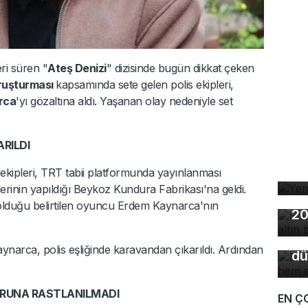
ri süren "
Ateş Denizi
" dizisinde bugün dikkat çeken
ruşturması
kapsamında sete gelen polis ekipleri,
rca
'yı gözaltına aldı. Yaşanan olay nedeniyle set
RILDI
Ye
 ekipleri, TRT tabii platformunda yayınlanması
lerinin yapıldığı Beykoz Kundura Fabrikası'na geldi.
Ho
Bu
a olduğu belirtilen oyuncu Erdem Kaynarca'nın
20
so
du
aynarca, polis eşliğinde karavandan çıkarıldı. Ardından
dü
URUNA RASTLANILMADI
EN Ç