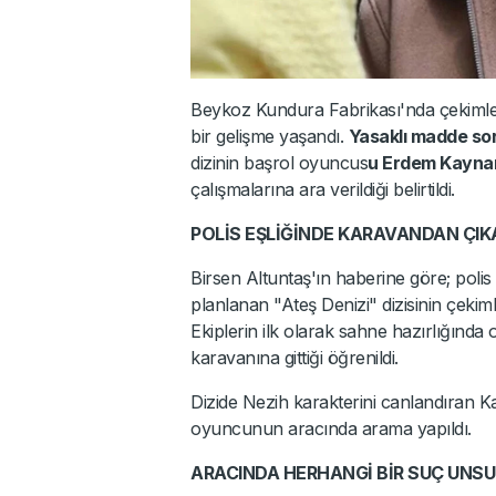
Beykoz Kundura Fabrikası'nda çekimle
bir gelişme yaşandı.
Yasaklı madde so
dizinin başrol oyuncus
u Erdem Kayna
çalışmalarına ara verildiği belirtildi.
POLİS EŞLİĞİNDE KARAVANDAN ÇIKA
Birsen Altuntaş'ın haberine göre; polis
planlanan "Ateş Denizi" dizisinin çekim
Ekiplerin ilk olarak sahne hazırlığınd
karavanına gittiği öğrenildi.
Dizide Nezih karakterini canlandıran K
oyuncunun aracında arama yapıldı.
ARACINDA HERHANGİ BİR SUÇ UNS