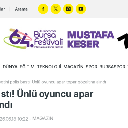
lar
Arama
İ
DÜNYA
EĞİTİM
TEKNOLOJİ
MAGAZİN
SPOR
BURSASPOR
etini polis bastı! Ünlü oyuncu apar topar gözaltına alındı
astı! Ünlü oyuncu apar
ndı
MAGAZİN
6.06.18 10:22
-