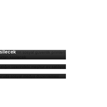
tokuryelerin sosyal
venlik primleri kaynaktan
silecek
yalığın üzerindeki meşhur
 satılıyor
soruda sosyal medya
zenlemesi