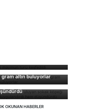
ni maymun türü keşfedildi
bi diye başladılar, günde
rsa'da ezana uluyan
 gram altın buluyorlar
kak köpeği hem
ygulandırdı hem
şündürdü
OK OKUNAN HABERLER