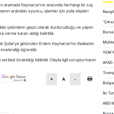
en aramada Kaynarca'nın aracında herhangi bir suç
anın ardından oyuncu, işlemler için polis ekipleri
Nargil
'Çerç
deki çekimlerin geçici olarak durdurulduğu ve yapım
Bursa'
a verme kararı aldığı belirtildi.
Muhte
ik Şube'ye götürülen Erdem Kaynarca'nın ifadesinin
incelendiği öğrenildi.
YENİ P
best bırakıldığı bildirildi. Olayla ilgili soruşturmanın
AFAD 
Trump
+
A
-
Bulgar
İki Tü
ABD B
Bursa'