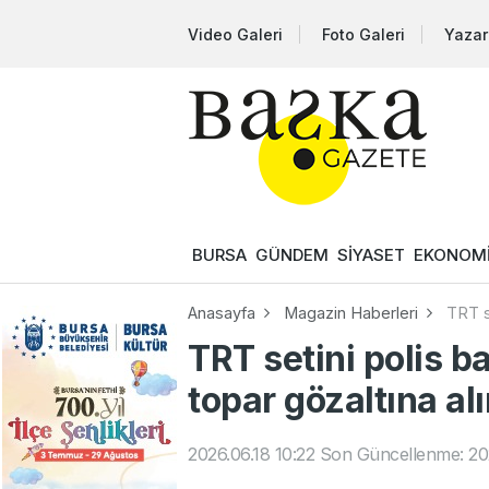
Video Galeri
Foto Galeri
Yazar
BURSA
GÜNDEM
SİYASET
EKONOM
Anasayfa
Magazin Haberleri
TRT s
TRT setini polis b
topar gözaltına alı
2026.06.18 10:22
Son Güncellenme: 202