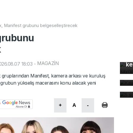
ix, Manifest grubunu belgeselleştirecek
 grubunu
k
Mo
gü
MAGAZİN
26.08.07 18:03
-
ke
Ka
 gruplarından Manifest, kamera arkası ve kuruluş
ev
5 
x, grubun yükseliş macerasını konu alacak yeni
dü
+
A
-