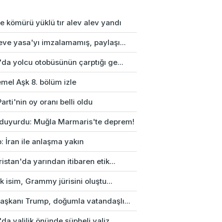
e kömürü yüklü tır alev alev yandı
eve yasa'yı imzalamamış, paylaşı...
da yolcu otobüsünün çarptığı ge...
mel Aşk 8. bölüm izle
arti'nin oy oranı belli oldu
duyurdu: Muğla Marmaris'te deprem!
: İran ile anlaşma yakın
istan'da yarından itibaren etik...
rk isim, Grammy jürisini oluştu...
aşkanı Trump, doğumla vatandaşlı...
da valilik önünde şüpheli valiz...