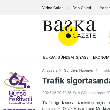
Video Galeri
Foto Galeri
Yazar
BURSA
GÜNDEM
SİYASET
EKONOM
Anasayfa
Gündem Haberleri
Trafi
Trafik sigortasın
2026.06.29 12:36
Son Güncellenme: 20
Trafik sigortasında tazminat süreçleri 
geçirilecek 'Ortak Hasar İhbar Merkezi'