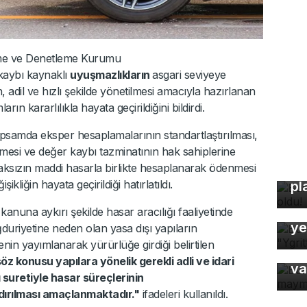
leme ve Denetleme Kurumu
r kaybı kaynaklı
uyuşmazlıkların
asgari seviyeye
n, adil ve hızlı şekilde yönetilmesi amacıyla hazırlanan
n kararlılıkla hayata geçirildiğini bildirdi.
samda eksper hesaplamalarının standartlaştırılması,
lmesi ve değer kaybı tazminatının hak sahiplerine
aksızın maddi hasarla birlikte hesaplanarak ödenmesi
Bu
iğin hayata geçirildiği hatırlatıldı.
pl
Bu
nuna aykırı şekilde hasar aracılığı faaliyetinde
ye
uriyetine neden olan yasa dışı yapıların
Bu
nin yayımlanarak yürürlüğe girdiği belirtilen
ma
z konusu yapılara yönelik gerekli adli ve idari
va
 suretiyle hasar süreçlerinin
ndırılması amaçlanmaktadır."
ifadeleri kullanıldı.