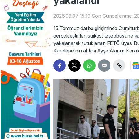
yakalandı
2026.08.07 15:19
Son Güncellenme: 20
15 Temmuz darbe girişiminde Cumhurb
gerçekleştirilen suikast teşebbüsüne kat
yakalanarak tutuklanan FETÖ üyesi Bur
Karatepe'nin ablası Ayşe Alanur Karat