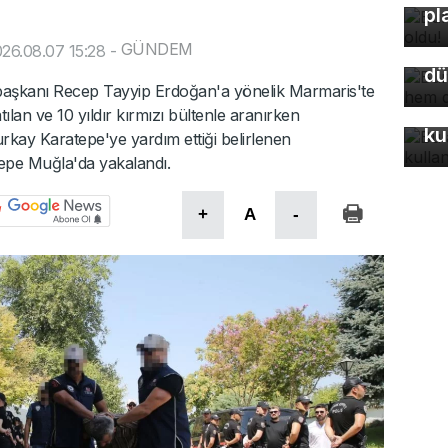
Bu
pl
so
GÜNDEM
du
26.08.07 15:28
-
dü
aşkanı Recep Tayyip Erdoğan'a yönelik Marmaris'te
Bu
ılan ve 10 yıldır kırmızı bültenle aranırken
ku
kay Karatepe'ye yardım ettiği belirlenen
epe Muğla'da yakalandı.
+
A
-