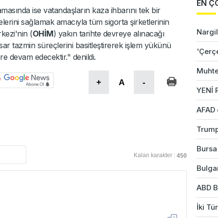
EN Ç
masında ise vatandaşların kaza ihbarını tek bir
elerini sağlamak amacıyla tüm sigorta şirketlerinin
Nargil
kezi'nin (
OHİM
) yakın tarihte devreye alınacağı
r tazmin süreçlerini basitleştirerek işlem yükünü
'Çerç
re devam edecektir." denildi.
Muhte
+
A
-
YENİ P
AFAD 
Trump
Bursa'
Kalan karakter :
450
Bulgar
ABD B
İki Tü