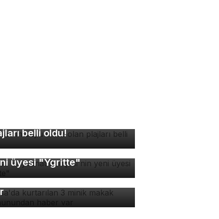
rsa'nın suyu temiz olan
ajları belli oldu!
rsa Hayvanat Bahçesi'nin
ni üyesi "Ygritte"
rsa'da kurtarılan 3 minik
kak maymunundan haber
r