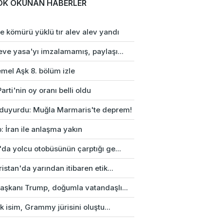
OK OKUNAN HABERLER
e kömürü yüklü tır alev alev yandı
eve yasa'yı imzalamamış, paylaşı...
mel Aşk 8. bölüm izle
arti'nin oy oranı belli oldu
duyurdu: Muğla Marmaris'te deprem!
: İran ile anlaşma yakın
da yolcu otobüsünün çarptığı ge...
istan'da yarından itibaren etik...
aşkanı Trump, doğumla vatandaşlı...
rk isim, Grammy jürisini oluştu...