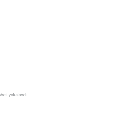
heli yakalandı
rsa'nın suyu temiz olan