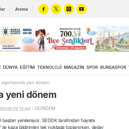
lar
Arama
İ
DÜNYA
EĞİTİM
TEKNOLOJİ
MAGAZİN
SPOR
BURSASPOR
k sigortasında yeni dönem
da yeni dönem
GÜNDEM
26.06.29 12:46
-
sil baştan yenileniyor. SEDDK tarafından hayata
 ile kaza bildirimleri tek noktada toplanırken, değer