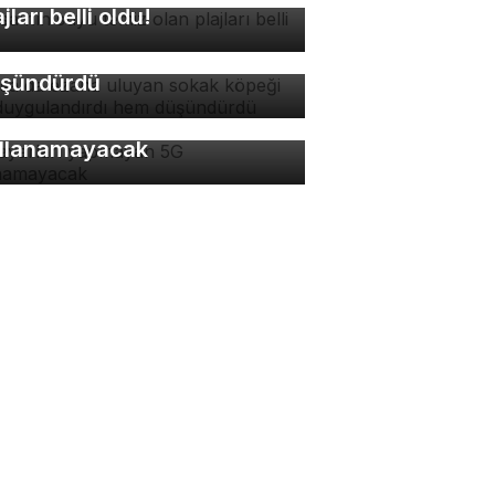
rsa'da ezana uluyan
ajları belli oldu!
kak köpeği hem
ygulandırdı hem
şündürdü
 ayarları yapmayan 5G
llanamayacak