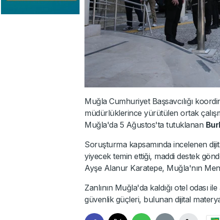
Muğla Cumhuriyet Başsavcılığı koordi
müdürlüklerince yürütülen ortak çal
Muğla'da 5 Ağustos'ta tutuklanan
Bur
Soruşturma kapsamında incelenen dijita
yiyecek temin ettiği, maddi destek gön
Ayşe Alanur Karatepe, Muğla'nın Menteş
Zanlının Muğla'da kaldığı otel odası il
güvenlik güçleri, bulunan dijital matery