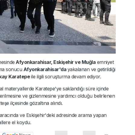
nesinde
Afyonkarahisar, Eskişehir ve Muğla
emniyet
ışma sonucu
Afyonkarahisar'da
yakalanan ve getirildiği
kay Karatepe
ile ilgili soruşturma devam ediyor.
l materyallerde Karatepe'ye saklandığı süre içinde
derilmesine ve gizlenmesine yardımcı olduğu belirlenen
e ilçesinde gözaltına alındı.
e aracında ve Eskişehir'deki adresinde arama yapan
allere el koydu.