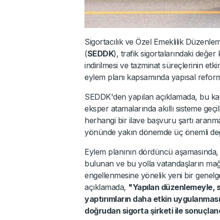
Sigortacılık ve Özel Emeklilik Düzen
(
SEDDK
), trafik sigortalarındaki değe
indirilmesi ve tazminat süreçlerinin etki
eylem planı kapsamında yapısal reformları
SEDDK'den yapılan açıklamada, bu kap
eksper atamalarında akıllı sisteme geçi
herhangi bir ilave başvuru şartı aranm
yönünde yakın dönemde üç önemli değişikl
Eylem planının dördüncü aşamasında, ka
bulunan ve bu yolla vatandaşların mağd
engellenmesine yönelik yeni bir genelge
açıklamada,
"Yapılan düzenlemeyle, sö
yaptırımların daha etkin uygulanması
doğrudan sigorta şirketi ile sonuçla