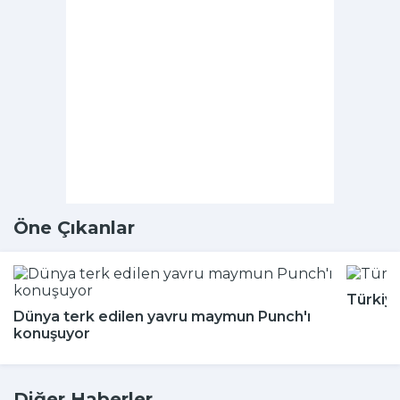
Öne Çıkanlar
Türkiy
Dünya terk edilen yavru maymun Punch'ı
konuşuyor
Diğer Haberler