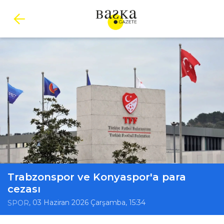
Trabzonspor ve Konyaspor'a para
cezası
, 03 Haziran 2026 Çarşamba, 15:34
SPOR