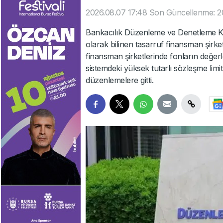
2026.08.07 17:48
Son Güncellenme: 2
Bankacılık Düzenleme ve Denetleme Ku
olarak bilinen tasarruf finansman şirke
finansman şirketlerinde fonların değerl
sistemdeki yüksek tutarlı sözleşme limit
düzenlemelere gitti.