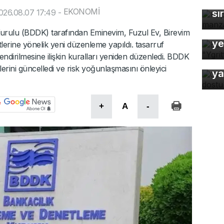
ma
EKONOMİ
026.08.07 17:49
-
sı
Bu
rulu (BDDK) tarafından Eminevim, Fuzul Ev, Birevim
ye
tlerine yönelik yeni düzenleme yapıldı. tasarruf
endirilmesine ilişkin kuralları yeniden düzenledi. BDDK
Or
lerini güncelledi ve risk yoğunlaşmasını önleyici
ya
+
A
-