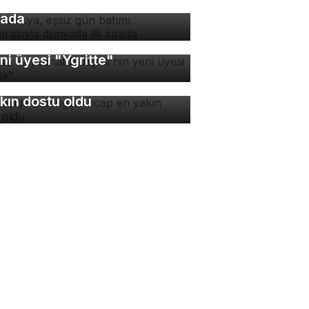
nzarasıyla dünyada ilk
rada
rsa Hayvanat Bahçesi'nin
ni üyesi "Ygritte"
manda bulduğu sincap en
kın dostu oldu