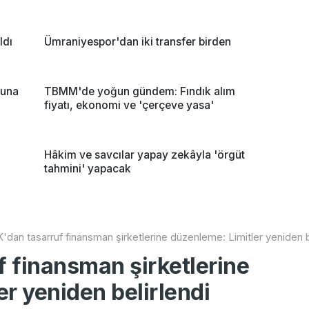
ldı
Ümraniyespor'dan iki transfer birden
runa
TBMM'de yoğun gündem: Fındık alım
fiyatı, ekonomi ve 'çerçeve yasa'
Hâkim ve savcılar yapay zekâyla 'örgüt
tahmini' yapacak
dan tasarruf finansman şirketlerine düzenleme: Limitler yeniden b
 finansman şirketlerine
r yeniden belirlendi
Ka