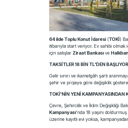
64 ilde Toplu Konut İdaresi
(
TOKİ
) Ba
itibarıyla start veriyor. Ev sahibi olma
için satışlar
Ziraat Bankası
ve
Halkba
TAKSİTLER 18 BİN TL'DEN BAŞLIYOR
Gelir sınırı ve ikametgâh şartı aranmaya
şehir ve projeye göre değişiklik göster
TOKİ'NİN YENİ KAMPANYASINDAN 
Çevre, Şehircilik ve İklim Değişikliği 
Kampanyası
'nda 18 yaşını doldurmuş 
üzerine kayıtlı evi yoksa, kampanyadan