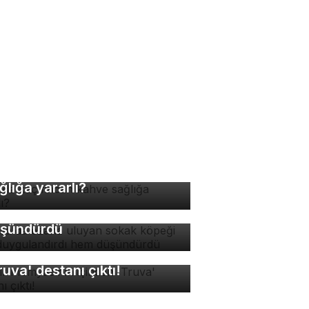
nde kaç fincan kahve
rsa'da ezana uluyan
ğlığa yararlı?
kak köpeği hem
ygulandırdı hem
şündürdü
sır mumyasının içinden
ruva' destanı çıktı!