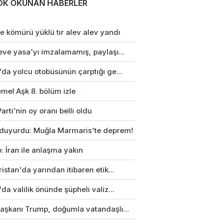
OK OKUNAN HABERLER
e kömürü yüklü tır alev alev yandı
eve yasa'yı imzalamamış, paylaşı...
da yolcu otobüsünün çarptığı ge...
mel Aşk 8. bölüm izle
arti'nin oy oranı belli oldu
duyurdu: Muğla Marmaris'te deprem!
: İran ile anlaşma yakın
istan'da yarından itibaren etik...
da valilik önünde şüpheli valiz...
aşkanı Trump, doğumla vatandaşlı...