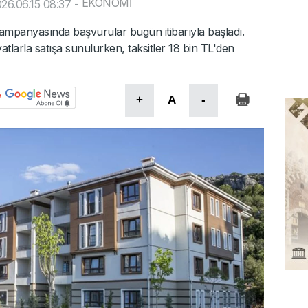
EKONOMİ
26.06.15 08:37
-
ampanyasında başvurular bugün itibarıyla başladı.
atlarla satışa sunulurken, taksitler 18 bin TL'den
+
A
-