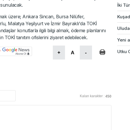
 sunulacak.
İki Tü
olmak üzere; Ankara Sincan, Bursa Nilüfer,
Kuşad
u, Malatya Yeşilyurt ve İzmir Bayraklı'da TOKİ
Uludağ
andaşlar konutlarla ilgili bilgi almak, ödeme planlarını
 TOKİ tanıtım ofislerini ziyaret edebilecek.
Yeni a
Utku 
+
A
-
Kalan karakter :
450