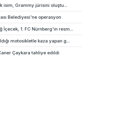
rk isim, Grammy jürisini oluştu...
ası Belediyesi'ne operasyon
 İçecek, 1. FC Nürnberg'in resm...
ldığı motosikletle kaza yapan g...
Caner Çaykara tahliye edildi