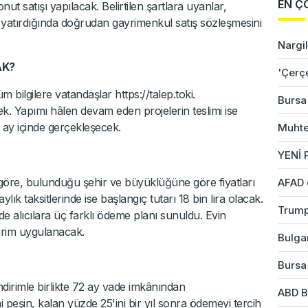
EN Ç
ut satışı yapılacak. Belirtilen şartlara uyanlar,
a yatırdığında doğrudan gayrimenkul satış sözleşmesini
Nargil
AK?
'Çerç
i tüm bilgilere vatandaşlar https://talep.toki.
Bursa'
ek. Yapımı hâlen devam eden projelerin teslimi ise
 ay içinde gerçekleşecek.
Muhte
YENİ P
göre, bulunduğu şehir ve büyüklüğüne göre fiyatları
AFAD 
ık taksitlerinde ise başlangıç tutarı 18 bin lira olacak.
Trump
alıcılara üç farklı ödeme planı sunuldu. Evin
irim uygulanacak.
Bulgar
Bursa'
dirimle birlikte 72 ay vade imkânından
ABD B
 peşin, kalan yüzde 25'ini bir yıl sonra ödemeyi tercih