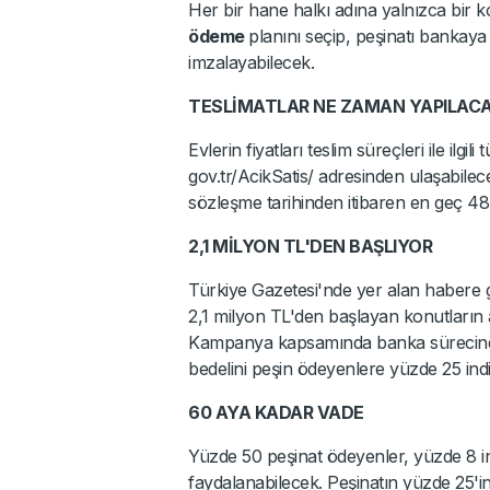
Her bir hane halkı adına yalnızca bir kon
ödeme
planını seçip, peşinatı bankay
imzalayabilecek.
TESLİMATLAR NE ZAMAN YAPILAC
Evlerin fiyatları teslim süreçleri ile ilgil
gov.tr/AcikSatis/ adresinden ulaşabilec
sözleşme tarihinden itibaren en geç 48
2,1 MİLYON TL'DEN BAŞLIYOR
Türkiye Gazetesi'nde yer alan habere 
2,1 milyon TL'den başlayan konutların ayl
Kampanya kapsamında banka sürecinde 
bedelini peşin ödeyenlere yüzde 25 ind
60 AYA KADAR VADE
Yüzde 50 peşinat ödeyenler, yüzde 8 in
faydalanabilecek. Peşinatın yüzde 25'ini