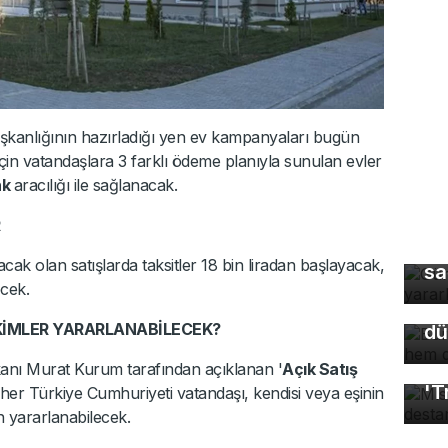
şkanlığının hazırladığı yen ev kampanyaları bugün
k için vatandaşlara 3 farklı ödeme planıyla sunulan evler
nk
aracılığı ile sağlanacak.
Gü
Bu
cak olan satışlarda taksitler 18 bin liradan başlayacak,
sa
so
ecek.
du
KİMLER YARARLANABİLECEK?
dü
Mı
Bakanı Murat Kurum tarafından açıklanan '
Açık Satış
'T
her Türkiye Cumhuriyeti vatandaşı, kendisi veya eşinin
 yararlanabilecek.