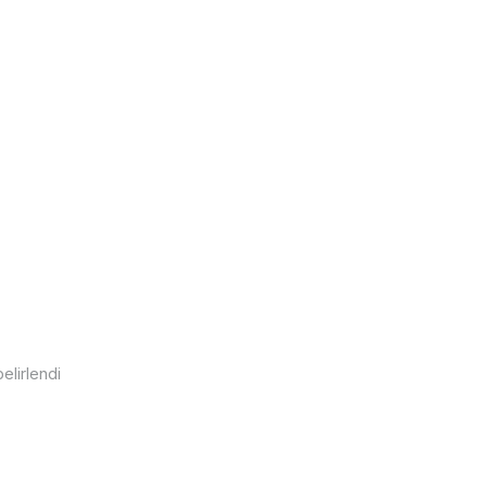
elirlendi
padokya, eşsiz gün batımı