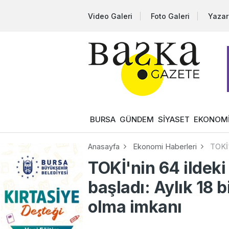
Video Galeri
Foto Galeri
Yazar
BURSA
GÜNDEM
SİYASET
EKONOM
Anasayfa
Ekonomi Haberleri
TOKİ'
TOKİ'nin 64 ildek
başladı: Aylık 18 b
olma imkanı