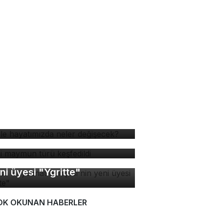
 ile hayatımızda neler
ğişecek?
ni maymun türü keşfedildi
rsa Hayvanat Bahçesi'nin
ni üyesi "Ygritte"
OK OKUNAN HABERLER