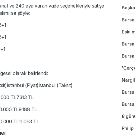
at ve 240 aya varan vade seçenekleriyle satışa
Başkan
ımı ise şöyle:
Bursa
2+1
Eski m
2+1
Bursa
1+1
Bursa'
'Çerç
lgesel olarak belirlendi:
Nargil
t)İstanbul (Fiyat)İstanbul (Taksit)
Bursa'
.000 TL7.313 TL
Bursa
0.000 TL9.188 TL
8 günü
0.000 TL11.063 TL
Phili
MI