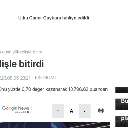
Utku Caner Çaykara tahliye edildi
 günü yükselişle bitirdi
şle bitirdi
Bi
EKONOMİ
26.08.06 23:21
-
bü
Tü
 günü yüzde 0,70 değer kazanarak 13.798,82 puandan
ma
Bu
Bu
+
A
-
pl