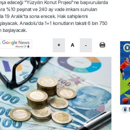
inşa edeceği "Yüzyılın Konut Projesi"ne başvurularda
aşlara %10 peşinat ve 240 ay vade imkanı sunulan
la 19 Aralık'ta sona erecek. Hak sahiplerini
aşlayacak. Anadolu'da 1+1 konutların taksiti 6 bin 750
n başlayacak.
+
A
-