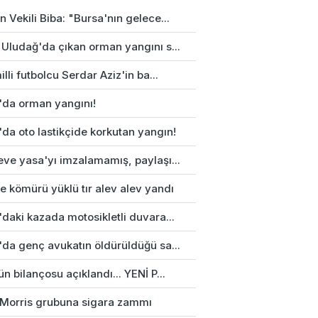
 Vekili Biba: "Bursa'nın gelece...
 Uludağ'da çıkan orman yangını s...
illi futbolcu Serdar Aziz'in ba...
'da orman yangını!
da oto lastikçide korkutan yangın!
eve yasa'yı imzalamamış, paylaşı...
e kömürü yüklü tır alev alev yandı
daki kazada motosikletli duvara...
'da genç avukatın öldürüldüğü sa...
n bilançosu açıklandı... YENİ P...
p Morris grubuna sigara zammı