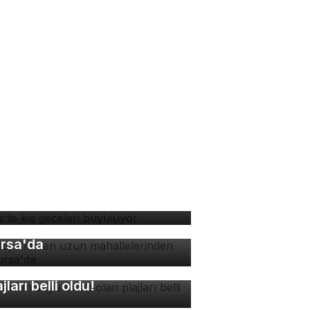
tlis'te kış geceleri
yülüyor
rkiye'nin en uzun
hallelerinden biri
rsa'da
rsa'nın suyu temiz olan
ajları belli oldu!