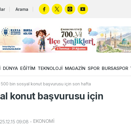
lar
Arama
İ
DÜNYA
EĞİTİM
TEKNOLOJİ
MAGAZİN
SPOR
BURSASPOR
500 bin sosyal konut başvurusu için son hafta
al konut başvurusu için
EKONOMİ
5.12.15 09:08
-