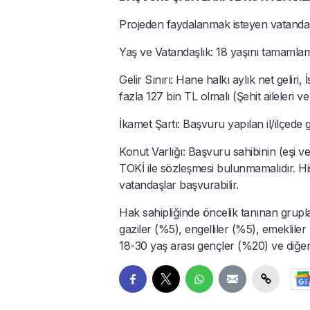
Projeden faydalanmak isteyen vatandaşl
Yaş ve Vatandaşlık: 18 yaşını tamamlam
Gelir Sınırı: Hane halkı aylık net geliri,
fazla 127 bin TL olmalı (Şehit aileleri v
İkamet Şartı: Başvuru yapılan il/ilçede 
Konut Varlığı: Başvuru sahibinin (eşi v
TOKİ ile sözleşmesi bulunmamalıdır. His
vatandaşlar başvurabilir.
Hak sahipliğinde öncelik tanınan gruplar
gaziler (%5), engelliler (%5), emeklile
18-30 yaş arası gençler (%20) ve diğer 