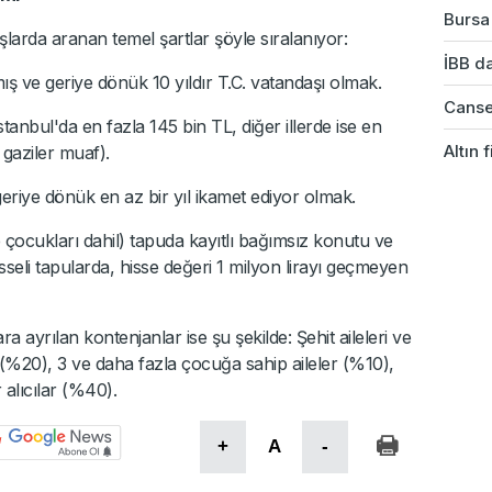
Bursa'
arda aranan temel şartlar şöyle sıralanıyor:
İBB da
ış ve geriye dönük 10 yıldır T.C. vatandaşı olmak.
Cansev
 İstanbul'da en fazla 145 bin TL, diğer illerde ise en
Altın 
e gaziler muaf).
geriye dönük en az bir yıl ikamet ediyor olmak.
e çocukları dahil) tapuda kayıtlı bağımsız konutu ve
seli tapularda, hisse değeri 1 milyon lirayı geçmeyen
a ayrılan kontenjanlar ise şu şekilde: Şehit aileleri ve
r (%20), 3 ve daha fazla çocuğa sahip aileler (%10),
alıcılar (%40).
+
A
-