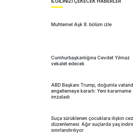
İLGİLİNİZİ ÇEKECEK HABERLER
Muhtemel Aşk 8. bölüm izle
Cumhurbaşkanlığına Cevdet Yılmaz
vekalet edecek
ABD Başkanı Trump, doğumla vatanda
engellemeye kararlı: Yeni kararname
imzaladı
Suça sürüklenen çocuklara ilişkin ce
düzenlemesi: Ağır suçlarda yaş indir
sınırlandırılıyor