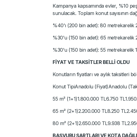
Kampanya kapsamında evler, %10 peşin
sunulacak. Toplam konut sayısının dağıl
%40'ı (200 bin adet): 80 metrekarelik 
%30'u (150 bin adet): 65 metrekarelik 
%30'u (150 bin adet): 55 metrekarelik 
FİYAT VE TAKSİTLER BELLİ OLDU
Konutların fiyatları ve aylık taksitleri bö
Konut TipiAnadolu (Fiyat)Anadolu (Taksi
55 m² (1+1)1.800.000 TL6.750 TL1.950
65 m² (2+1)2.200.000 TL8.250 TL2.45
80 m² (2+1)2.650.000 TL9.938 TL2.95
BAŞVURU ŞARTLARI VE KOTA DAĞILI