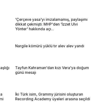
'Çerçeve yasa'yı imzalamamış, paylaşımı
dikkat çekmişti: MHP'den 'İzzet Ulvi
Yönter' hakkında açı...
Nargile kömürü yüklü tır alev alev yandı
şlığı
Tayfun Kahraman'dan kızı Vera'ya doğum
günü mesajı
za
İki Türk isim, Grammy jürisini oluşturan
imi
Recording Academy üyeleri arasına seçildi