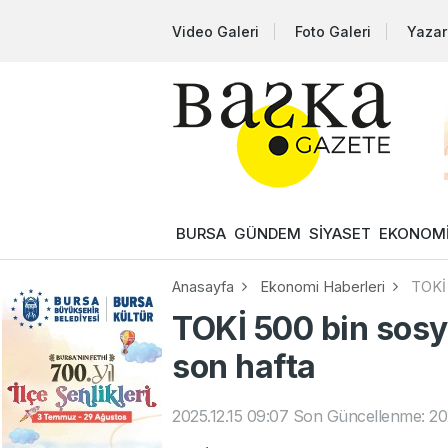
Video Galeri
Foto Galeri
Yazar
BURSA
GÜNDEM
SİYASET
EKONOM
Anasayfa
Ekonomi Haberleri
TOKİ 
TOKİ 500 bin sosy
son hafta
2025.12.15 09:07
Son Güncellenme: 202