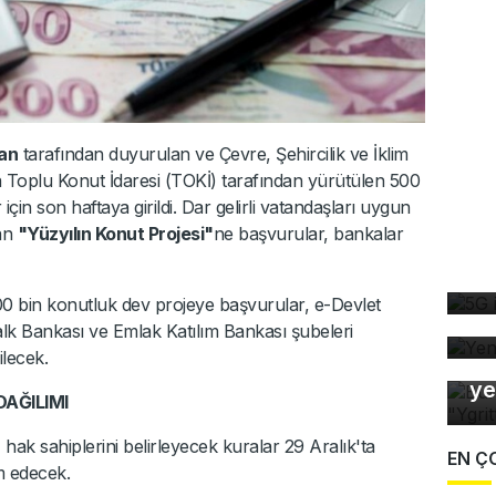
an
tarafından duyurulan ve Çevre, Şehircilik ve İklim
a Toplu Konut İdaresi (TOKİ) tarafından yürütülen 500
çin son haftaya girildi. Dar gelirli vatandaşları uygun
yan
"Yüzyılın Konut Projesi"
ne başvurular, bankalar
5G
de
500 bin konutluk dev projeye başvurular, e-Devlet
Ye
alk Bankası ve Emlak Katılım Bankası şubeleri
ilecek.
Bu
ye
DAĞILIMI
ak sahiplerini belirleyecek kuralar 29 Aralık'ta
EN Ç
m edecek.