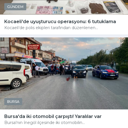
GÜNDEM
Kocaeli'de uyuşturucu operasyonu: 6 tutuklama
Kocaeli'de polis ekipleri tarafından düzenlenen...
BURSA
Bursa'da iki otomobil çarpıştı! Yaralılar var
Bursa'nın İnegöl ilçesinde iki otomobilin...