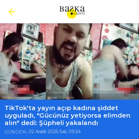
TikTok'ta yayın açıp kadına şiddet
uyguladı, "Gücünüz yetiyorsa elimden
alın" dedi: Şüpheli yakalandı
, 02 Aralık 2025 Salı, 09:24
GÜNDEM