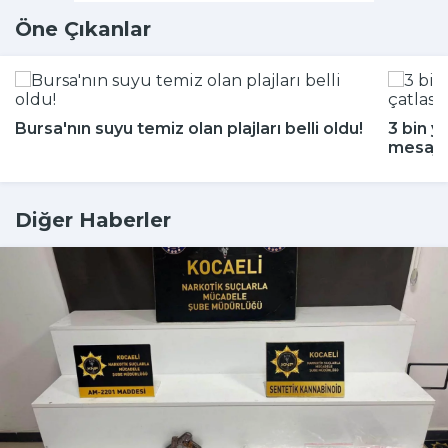
Öne Çıkanlar
Bursa'nın suyu temiz olan plajları belli oldu!
3 bin y
mesajı
Diğer Haberler