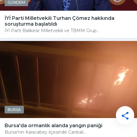
GÜNDEM
İYİ Parti Milletvekili Turhan Çömez hakkında
soruşturma başlatıldı
İYİ Parti Balıkesir Milletvekili ve TBMM Grup...
BURSA
Bursa'da ormanlık alanda yangın paniği
Bursa'nın Karacabey ilçesinde Canbalı...