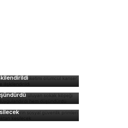
zla acı biber tüketimi
ümcül kanser riskiyle
rsa'da ezana uluyan
şkilendirildi
kak köpeği hem
ygulandırdı hem
şündürdü
tokuryelerin sosyal
venlik primleri kaynaktan
silecek