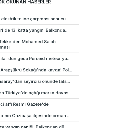
OK OKUNAN HABERLER
elektrik teline çarpması sonucu...
i'de 13. katta yangın: Balkonda...
 Tekke'den Mohamed Salah
aması
ılar dün gece Perseid meteor ya...
 Arapşükrü Sokağı'nda kavga! Pol...
saray'dan seyircisi önünde tats...
na Türkiye'de açtığı marka davas...
ci affı Resmi Gazete'de
a'nın Gazipaşa ilçesinde orman ...
tta yangın paniği: Balkondan dü...