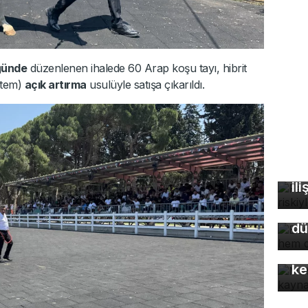
ğünde
düzenlenen ihalede 60 Arap koşu tayı, hibrit
istem)
açık artırma
usulüyle satışa çıkarıldı.
Fa
öl
Bu
ili
so
du
dü
Mo
gü
ke