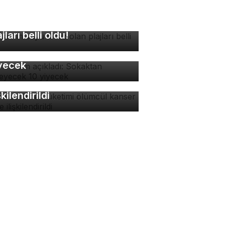
rsa'nın suyu temiz olan
ajları belli oldu!
man isim açıkladı:
kaktan yenmeyecek 10
yecek
zla acı biber tüketimi
ümcül kanser riskiyle
şkilendirildi