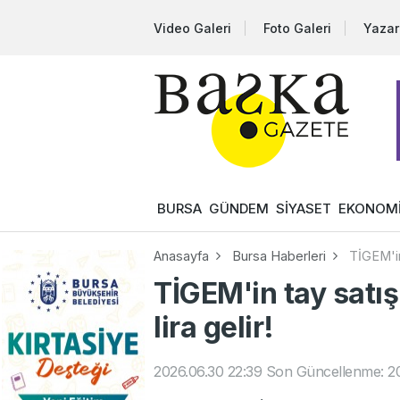
Video Galeri
Foto Galeri
Yazar
BURSA
GÜNDEM
SİYASET
EKONOM
Anasayfa
Bursa Haberleri
TİGEM'in
TİGEM'in tay satı
lira gelir!
2026.06.30 22:39
Son Güncellenme: 20