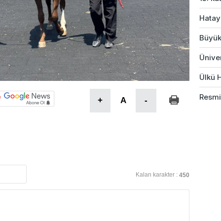
Hatay
Büyük
Üniver
Ülkü H
Resmi
+
A
-
Kalan karakter :
450