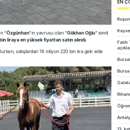
EN Ç
Kuşun 
Kayser
en "
Özgünhan
"ın yavrusu olan "
Gökhan Oğlu
" isimli
bin liraya en yüksek fiyattan satın alındı.
Fatih
açıkl
lurken, satışlardan 18 milyon 220 bin lira gelir elde
Bursal
Bursa
Galata
Rihan
Öğren
Antaly
13. ka