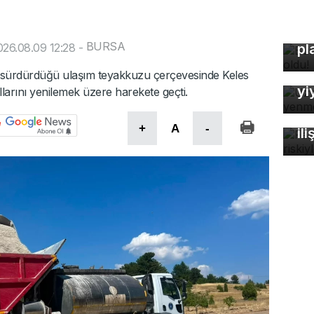
Bu
BURSA
26.08.09 12:28
-
pl
Uz
So
e sürdürdüğü ulaşım teyakkuzu çerçevesinde Keles
yi
llarını yenilemek üzere harekete geçti.
Fa
öl
+
A
-
ili