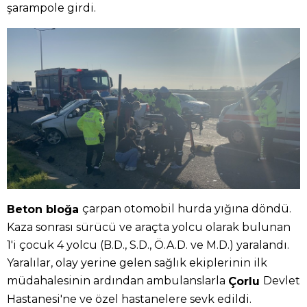
şarampole girdi.
çarpan otomobil hurda yığına döndü.
Beton bloğa
Kaza sonrası sürücü ve araçta yolcu olarak bulunan
1'i çocuk 4 yolcu (B.D., S.D., Ö.A.D. ve M.D.) yaralandı.
Yaralılar, olay yerine gelen sağlık ekiplerinin ilk
müdahalesinin ardından ambulanslarla
Devlet
Çorlu
Hastanesi'ne ve özel hastanelere sevk edildi.