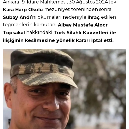
Ankara 19. İdare Mahkemesi, 30 Ağustos 2024'teki
mezuniyet töreninden sonra
Kara Harp Okulu
'nı okumaları nedeniyle
edilen
Subay Andı
ihraç
teğmenlerin komutanı
Albay Mustafa Alper
hakkındaki
Topsakal
Türk Silahlı Kuvvetleri ile
ilişiğinin kesilmesine yönelik kararı iptal etti.