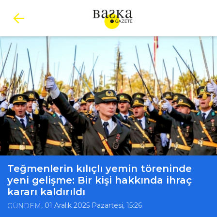
Teğmenlerin kılıçlı yemin töreninde
yeni gelişme: Bir kişi hakkında ihraç
kararı kaldırıldı
, 01 Aralık 2025 Pazartesi, 15:26
GÜNDEM