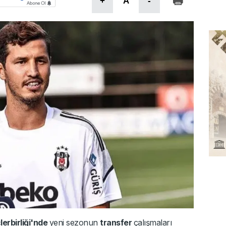
+
A
-
erbirliği'nde
yeni sezonun
transfer
çalışmaları