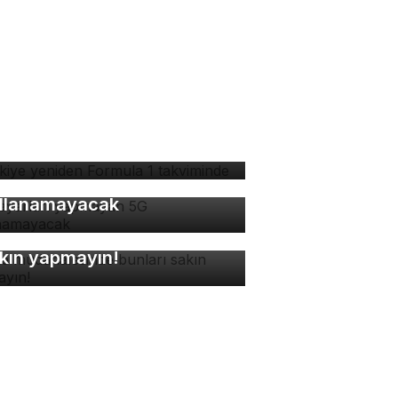
rkiye yeniden Formula 1
kviminde
 ayarları yapmayan 5G
llanamayacak
ne müdahalesinde bunları
kın yapmayın!