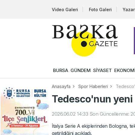
Video Galeri
Foto Galeri
Yazar
BURSA
GÜNDEM
SİYASET
EKONOM
Anasayfa
Spor Haberleri
Tedesco'n
Tedesco'nun yeni 
2026.06.02 14:33
Son Güncellenme: 20
İtalya Serie A ekiplerinden Bologna, 
getirildiğini açıkladı.