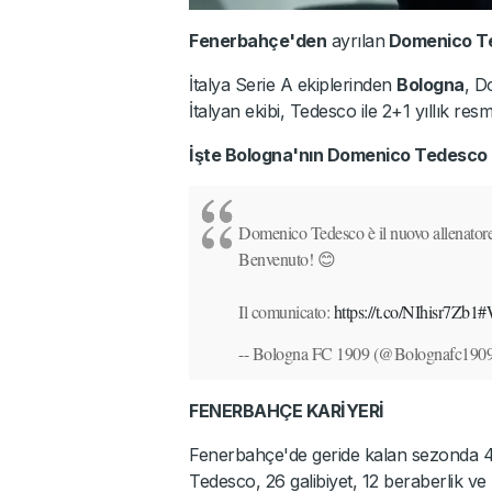
Fenerbahçe'den
ayrılan
Domenico T
İtalya Serie A ekiplerinden
Bologna
, D
İtalyan ekibi, Tedesco ile 2+1 yıllık re
İşte Bologna'nın Domenico Tedesco 
Domenico Tedesco è il nuovo allenator
Benvenuto! 😊
Il comunicato:
https://t.co/NIhisr7Zb1
#
-- Bologna FC 1909 (@Bolognafc190
FENERBAHÇE KARİYERİ
Fenerbahçe'de geride kalan sezonda 4
Tedesco, 26 galibiyet, 12 beraberlik ve