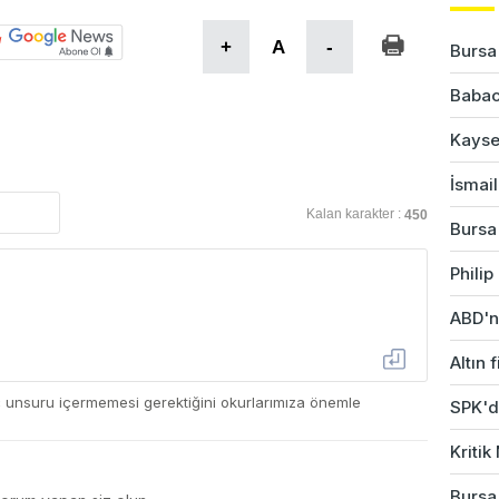
+
A
-
Bursa'
Babac
Kayser
İsmail
Kalan karakter :
450
Bursa'
Phili
ABD'ni
Altın 
ç unsuru içermemesi gerektiğini okurlarımıza önemle
SPK'da
Kriti
Bursa