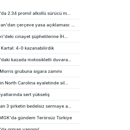
da 2.34 promil alkollü sürücü m...
an'dan çerçeve yasa açıklaması: ...
i'deki cinayet şüphelilerine İH...
 Kartal: 4-0 kazanabilirdik
daki kazada motosikletli duvara...
p Morris grubuna sigara zammı
n North Carolina eyaletinde sil...
fiyatlarında sert yükseliş
n 3 şirketin bedelsiz sermaye a...
k MGK'da gündem Terörsüz Türkiye
'da orman yangını!