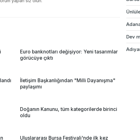
yorum yapan siz olun.
Ünlüle
Adana'
Dev ma
Adıyam
i
Euro banknotları değişiyor: Yeni tasarımlar
görücüye çıktı
alandı
İletişim Başkanlığından "Milli Dayanışma"
paylaşımı
Doğanın Kanunu, tüm kategorilerde birinci
oldu
un
Uluslararası Bursa Festivali'nde ilk kez