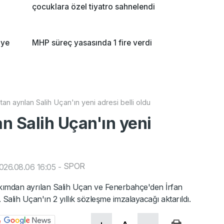
çocuklara özel tiyatro sahnelendi
iye
MHP süreç yasasında 1 fire verdi
tan ayrılan Salih Uçan'ın yeni adresi belli oldu
an Salih Uçan'ın yeni
SPOR
026.08.06 16:05
-
akımdan ayrılan Salih Uçan ve Fenerbahçe'den İrfan
 Salih Uçan'ın 2 yıllık sözleşme imzalayacağı aktarıldı.