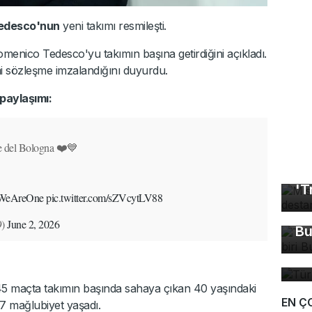
edesco'nun
yeni takımı resmileşti.
omenico Tedesco'yu takımın başına getirdiğini açıkladı.
smi sözleşme imzalandığını duyurdu.
paylaşımı:
e del Bologna ❤️💙
Mı
'T
Tü
WeAreOne
pic.twitter.com/sZVcytLV88
ma
9)
June 2, 2026
Bu
Tü
ta
5 maçta takımın başında sahaya çıkan 40 yaşındaki
EN Ç
 7 mağlubiyet yaşadı.