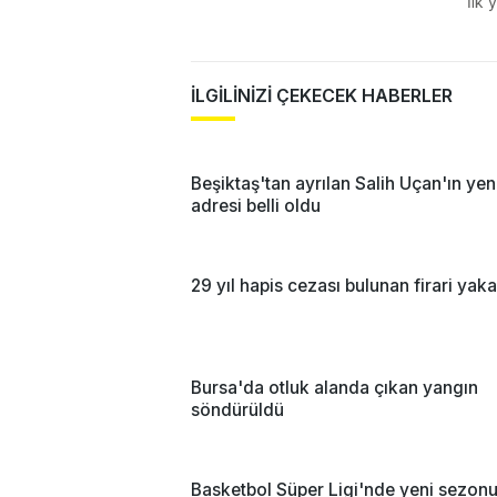
İlk 
İLGİLİNİZİ ÇEKECEK HABERLER
Beşiktaş'tan ayrılan Salih Uçan'ın yen
adresi belli oldu
29 yıl hapis cezası bulunan firari yak
Bursa'da otluk alanda çıkan yangın
söndürüldü
Basketbol Süper Ligi'nde yeni sezon