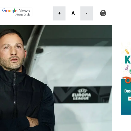
+
A
-