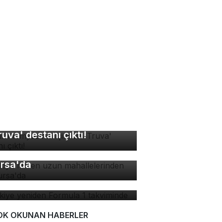
sır mumyasının içinden
ruva' destanı çıktı!
rkiye'nin en uzun
hallelerinden biri
rsa'da
rkiye yeniden Formula 1
kviminde
OK OKUNAN HABERLER