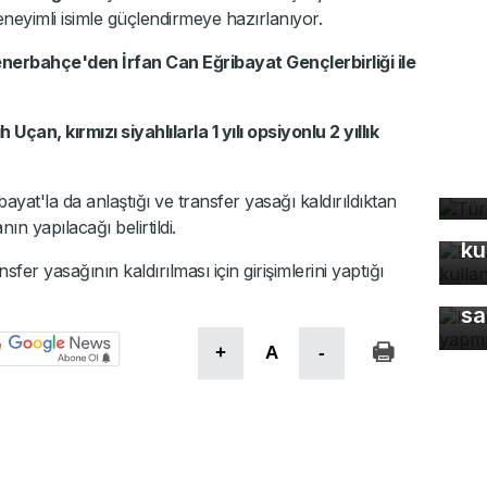
neyimli isimle güçlendirmeye hazırlanıyor.
enerbahçe'den İrfan Can Eğribayat Gençlerbirliği ile
h Uçan, kırmızı siyahlılarla 1 yılı opsiyonlu 2 yıllık
Tü
ta
bayat'la da anlaştığı ve transfer yasağı kaldırıldıktan
Bu
n yapılacağı belirtildi.
ku
sfer yasağının kaldırılması için girişimlerini yaptığı
Ke
sa
+
A
-