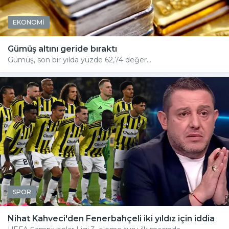
EKONOMİ
Gümüş altını geride bıraktı
Gümüş, son bir yılda yüzde 62,74 değer...
SPOR
Nihat Kahveci'den Fenerbahçeli iki yıldız için iddia