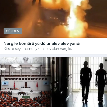
GÜNDEM
Nargile kömürü yüklü tır alev alev yandı
Kilis'te seyir halindeyken alev alan nargile...