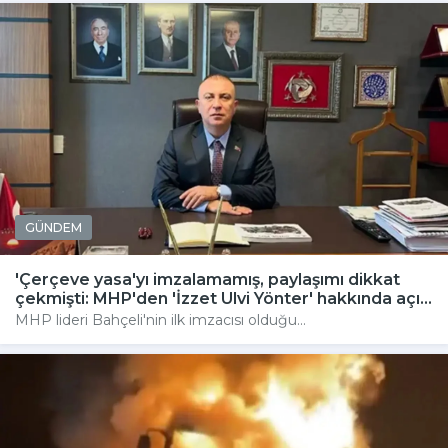
GÜNDEM
'Çerçeve yasa'yı imzalamamış, paylaşımı dikkat
çekmişti: MHP'den 'İzzet Ulvi Yönter' hakkında açı...
MHP lideri Bahçeli'nin ilk imzacısı olduğu...