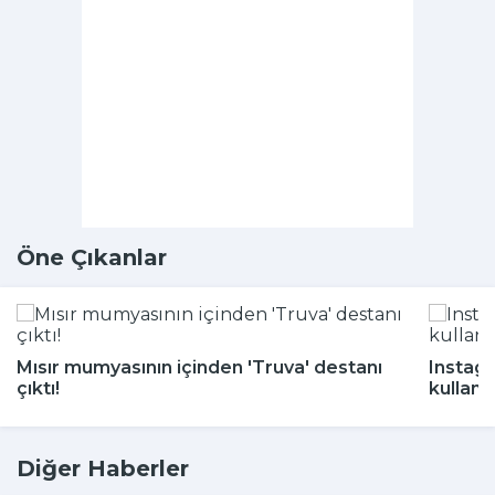
Öne Çıkanlar
Mısır mumyasının içinden 'Truva' destanı
Instagr
çıktı!
kullanı
Diğer Haberler