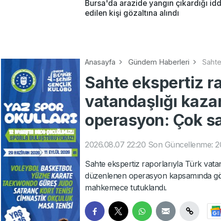
Bursa'da arazide yangın çıkardığı idd
edilen kişi gözaltına alındı
Anasayfa
Gündem Haberleri
Sahte
Sahte ekspertiz ra
vatandaşlığı kaza
operasyon: Çok sa
2026.08.07 22:20
Son Güncellenme: 2
Sahte ekspertiz raporlarıyla Türk vata
düzenlenen operasyon kapsamında gözalt
mahkemece tutuklandı.