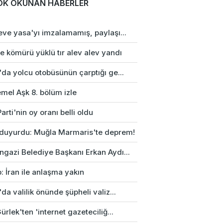
OK OKUNAN HABERLER
eve yasa'yı imzalamamış, paylaşı...
e kömürü yüklü tır alev alev yandı
da yolcu otobüsünün çarptığı ge...
mel Aşk 8. bölüm izle
arti'nin oy oranı belli oldu
duyurdu: Muğla Marmaris'te deprem!
gazi Belediye Başkanı Erkan Aydı...
: İran ile anlaşma yakın
da valilik önünde şüpheli valiz...
ürlek'ten 'internet gazeteciliğ...