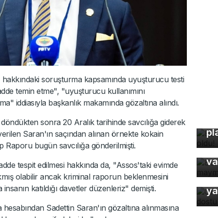
, hakkındaki soruşturma kapsamında uyuşturucu testi
dde temin etme", "uyuşturucu kullanımını
a" iddiasıyla başkanlık makamında gözaltına alındı.
Bu
öndükten sonra 20 Aralık tarihinde savcılığa giderek
pl
 verilen Saran'ın saçından alınan örnekte kokain
Bu
Tıp Raporu bugün savcılığa gönderilmişti.
ma
va
dde tespit edilmesi hakkında da, "Assos'taki evimde
ıkmış olabilir ancak kriminal raporun beklenmesini
Or
a insanın katıldığı davetler düzenleriz" demişti.
ya
hesabından Sadettin Saran'ın gözaltına alınmasına