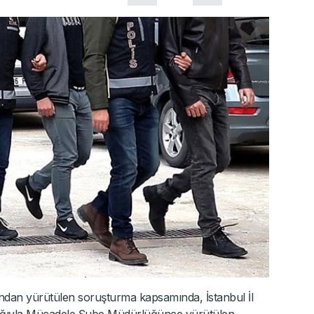
ından yürütülen soruşturma kapsamında, İstanbul İl
ğıyla Mücadele Şube Müdürlüğünce yürütülen