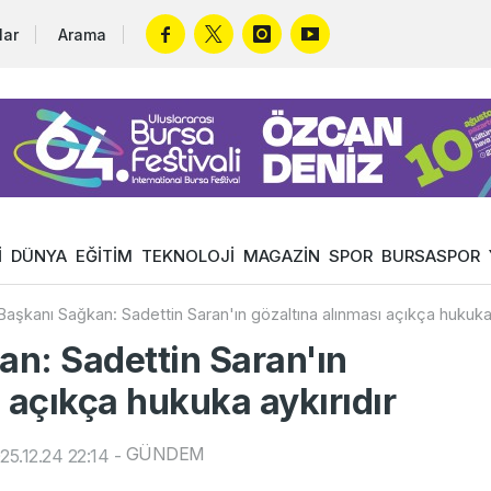
lar
Arama
İ
DÜNYA
EĞİTİM
TEKNOLOJİ
MAGAZİN
SPOR
BURSASPOR
aşkanı Sağkan: Sadettin Saran'ın gözaltına alınması açıkça hukuka 
n: Sadettin Saran'ın
 açıkça hukuka aykırıdır
GÜNDEM
5.12.24 22:14
-