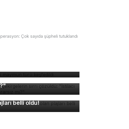
operasyon: Çok sayıda şüpheli tutuklandı
ni maymun türü keşfedildi
v çekirgelerin sırrı
züldü: "İstilacı mı, zararsız
?"
rsa'nın suyu temiz olan
ajları belli oldu!