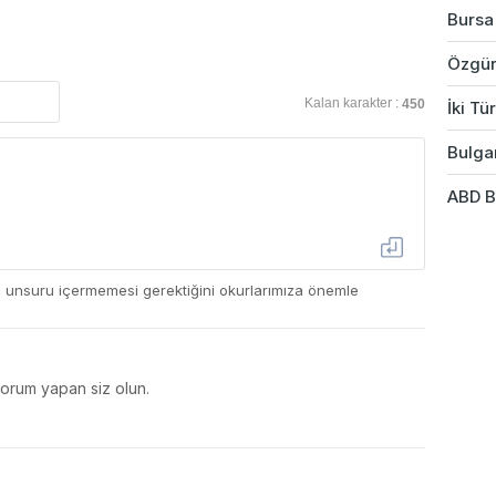
Bursa
Özgür
Kalan karakter :
450
İki Tü
Bulgar
ABD B
ç unsuru içermemesi gerektiğini okurlarımıza önemle
yorum yapan siz olun.