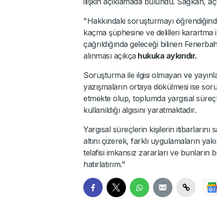
ilişkin açıklamada bulundu. Sağkan, açı
"Hakkındaki soruşturmayı öğrendiğinde y
kaçma şüphesine ve delilleri karartma 
çağrıldığında geleceği bilinen Fenerb
alınması açıkça
hukuka aykırıdır.
Soruşturma ile ilgisi olmayan ve yayınla
yazışmaların ortaya dökülmesi ise soruşt
etmekte olup, toplumda yargısal süreçler
kullanıldığı algısını yaratmaktadır.
Yargısal süreçlerin kişilerin itibarları
altını çizerek, farklı uygulamaların yak
telafisi imkansız zararları ve bunların 
hatırlatırım."