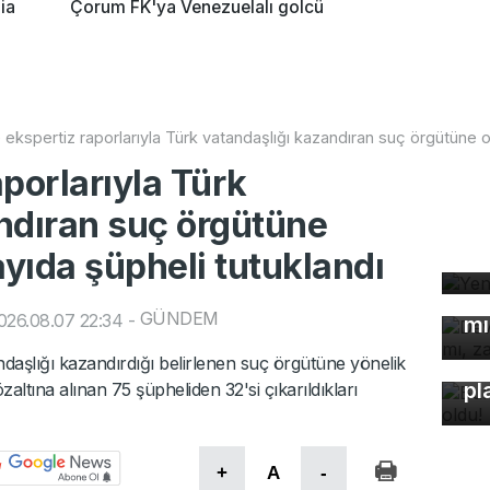
ia
Çorum FK'ya Venezuelalı golcü
 ekspertiz raporlarıyla Türk vatandaşlığı kazandıran suç örgütüne 
porlarıyla Türk
ndıran suç örgütüne
yıda şüpheli tutuklandı
Ye
De
çö
GÜNDEM
026.08.07 22:34
-
mı
Bu
ndaşlığı kazandırdığı belirlenen suç örgütüne yönelik
pl
ına alınan 75 şüpheliden 32'si çıkarıldıkları
+
A
-