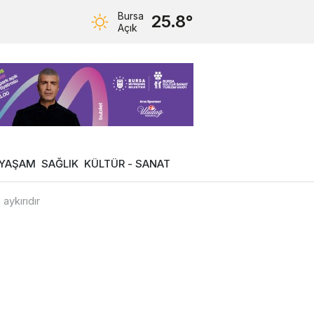
Bursa
25.8°
Açık
YAŞAM
SAĞLIK
KÜLTÜR - SANAT
aykırıdır