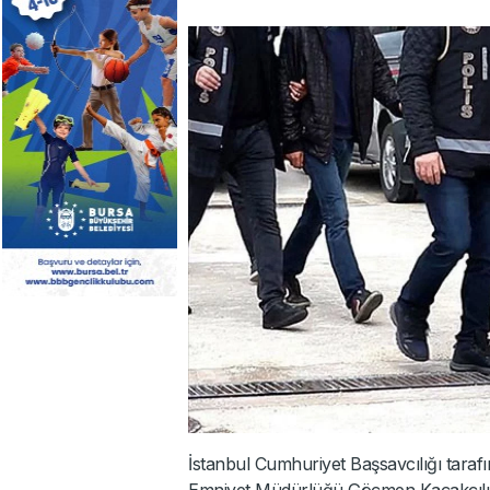
İstanbul Cumhuriyet Başsavcılığı taraf
Emniyet Müdürlüğü Göçmen Kaçakçılı