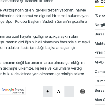
klamasında şu ifadeleri kullandı:
EN Ç
urtdışından gelen, gerekli testleri yaptıran, haliyle
'Çerç
ihtimaline dair somut ve olgusal bir temel bulunmayan,
ahçe Spor Kulübü Başkanı Sadettin Saran'ın gözaltına
Nargil
Bursa'
nması özel hayatın gizliliğine açıkça aykırı olan
urmanın gizliliğinin ihlali olmasının ötesinde suç teşkil
Muhte
in adaletin tesisi için değil başka amaçlar için
YENİ P
AFAD 
nı sarsmanın değil korumanın aracı olması gerektiğinin
ın geçmişte ülkemize, kişilere ve kurumlara verdiği
Osman
bir hukuk devletinde yeri olmaması gerektiğini tekrar
Trump
Bursa'
+
A
-
Akın G