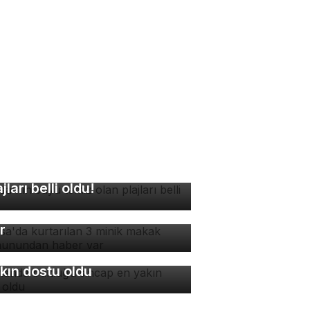
rsa'nın suyu temiz olan
ajları belli oldu!
rsa'da kurtarılan 3 minik
kak maymunundan haber
r
manda bulduğu sincap en
kın dostu oldu