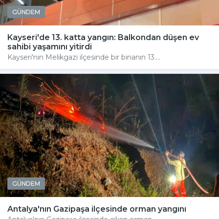
GÜNDEM
Kayseri'de 13. katta yangın: Balkondan düşen ev
sahibi yaşamını yitirdi
Kayseri'nin Melikgazi ilçesinde bir binanın 13....
GÜNDEM
Antalya'nın Gazipaşa ilçesinde orman yangını