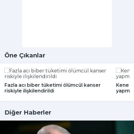
Öne Çıkanlar
Fazla acı biber tüketimi ölümcül kanser
Kene m
riskiyle ilişkilendirildi
yapmay
Diğer Haberler