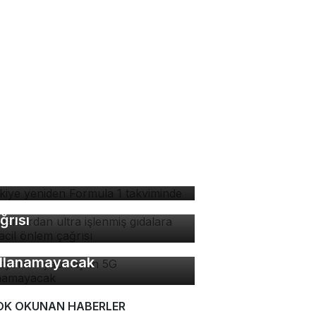
rkiye yeniden Formula 1
kviminde
manlardan ultra işlenmiş
dalara karşı acil önlem
ğrısı
 ayarları yapmayan 5G
llanamayacak
OK OKUNAN HABERLER