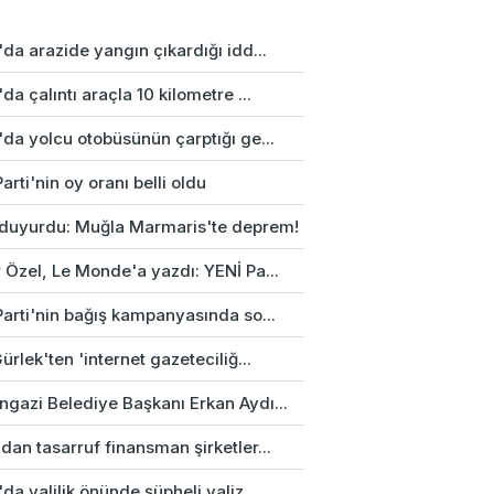
da arazide yangın çıkardığı idd...
da çalıntı araçla 10 kilometre ...
da yolcu otobüsünün çarptığı ge...
arti'nin oy oranı belli oldu
duyurdu: Muğla Marmaris'te deprem!
 Özel, Le Monde'a yazdı: YENİ Pa...
Parti'nin bağış kampanyasında so...
ürlek'ten 'internet gazeteciliğ...
gazi Belediye Başkanı Erkan Aydı...
an tasarruf finansman şirketler...
da valilik önünde şüpheli valiz...