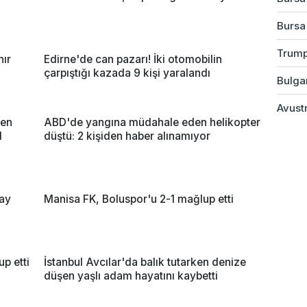
Bursa
Trump
nır
Edirne'de can pazarı! İki otomobilin
çarpıştığı kazada 9 kişi yaralandı
Bulgar
Avustr
nen
ABD'de yangına müdahale eden helikopter
l
düştü: 2 kişiden haber alınamıyor
ay
Manisa FK, Boluspor'u 2-1 mağlup etti
up etti
İstanbul Avcılar'da balık tutarken denize
düşen yaşlı adam hayatını kaybetti