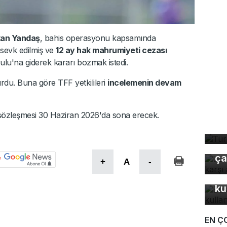
an Yandaş
, bahis operasyonu kapsamında
 sevk edilmiş ve
12 ay hak mahrumiyeti cezası
rulu'na giderek kararı bozmak istedi.
rdu. Buna göre TFF yetkilileri
incelemenin devam
Tü
özleşmesi 30 Haziran 2026'da sona erecek.
ta
Uz
gı
ça
+
A
-
Bu
ku
EN Ç