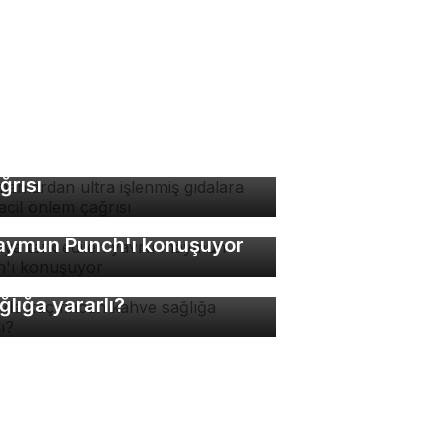
manlardan ultra işlenmiş
dalara karşı acil önlem
ğrısı
nya terk edilen yavru
ymun Punch'ı konuşuyor
nde kaç fincan kahve
ğlığa yararlı?