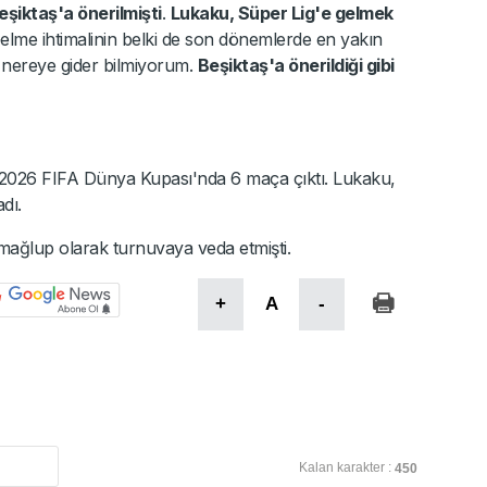
eşiktaş'a önerilmişti
.
Lukaku, Süper Lig'e gelmek
 Gelme ihtimalinin belki de son dönemlerde en yakın
 nereye gider bilmiyorum.
Beşiktaş'a önerildiği gibi
e 2026 FIFA Dünya Kupası'nda 6 maça çıktı. Lukaku,
dı.
 mağlup olarak turnuvaya veda etmişti.
+
A
-
Kalan karakter :
450