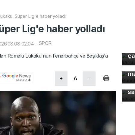
kaku, Süper Lig'e haber yolladı
per Lig'e haber yolladı
Uz
SPOR
026.08.08 02:04
-
gı
ça
nılan Romelu Lukaku'nun Fenerbahçe ve Beşiktaş'a
Dü
ma
+
A
-
Gü
sa