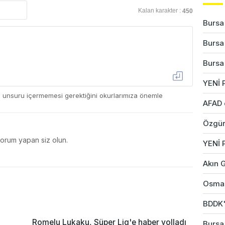
Kalan karakter :
450
Bursa'
Bursa'
Bursa'
YENİ P
ç unsuru içermemesi gerektiğini okurlarımıza önemle
AFAD 
Özgür
yorum yapan siz olun.
YENİ 
Akın G
Osman
BDDK'd
a
Romelu Lukaku, Süper Lig'e haber yolladı
Bursa'