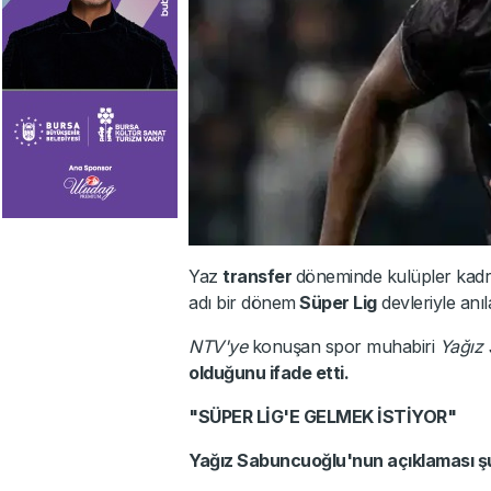
Yaz
transfer
döneminde kulüpler kadro
adı bir dönem
Süper Lig
devleriyle anı
NTV'ye
konuşan spor muhabiri
Yağız
olduğunu ifade etti.
"SÜPER LİG'E GELMEK İSTİYOR"
Yağız Sabuncuoğlu'nun açıklaması şu