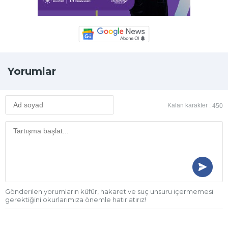
Yorumlar
Kalan karakter :
450
Gönderilen yorumların küfür, hakaret ve suç unsuru içermemesi
gerektiğini okurlarımıza önemle hatırlatırız!