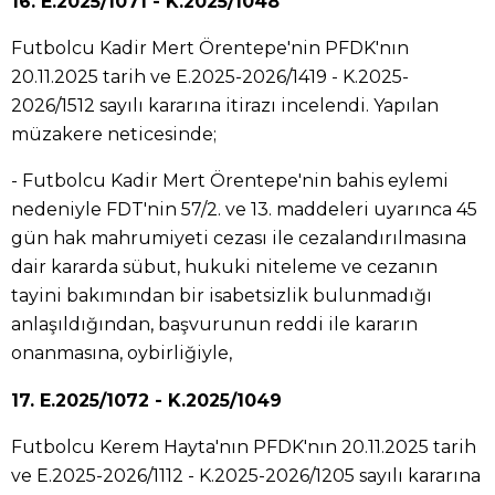
16. E.2025/1071 - K.2025/1048
Futbolcu Kadir Mert Örentepe'nin PFDK'nın
20.11.2025 tarih ve E.2025-2026/1419 - K.2025-
2026/1512 sayılı kararına itirazı incelendi. Yapılan
müzakere neticesinde;
- Futbolcu Kadir Mert Örentepe'nin bahis eylemi
nedeniyle FDT'nin 57/2. ve 13. maddeleri uyarınca 45
gün hak mahrumiyeti cezası ile cezalandırılmasına
dair kararda sübut, hukuki niteleme ve cezanın
tayini bakımından bir isabetsizlik bulunmadığı
anlaşıldığından, başvurunun reddi ile kararın
onanmasına, oybirliğiyle,
17. E.2025/1072 - K.2025/1049
Futbolcu Kerem Hayta'nın PFDK'nın 20.11.2025 tarih
ve E.2025-2026/1112 - K.2025-2026/1205 sayılı kararına