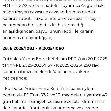
FDT'nin 57/2. ve 13. maddeleri uyarınca 45 gün hak
mahrumiyeti cezası ile cezalandırılmasına dair
kararda sübut, hukuki niteleme ve cezanın tayini
bakımından bir isabetsizlik bulunmadığı
anlaşıldığından, başvurunun reddi ile kararın
onanmasına, oybirliğiyle,
28. E.2025/1083 - K.2025/1060
Futbolcu Yunus Emre Kefeli'nin PFDK'nın 20.11.2025
tarih ve E.2025-2026/1157 - K.2025-2026/1250 sayılı
kararına itirazı incelendi. Yapılan müzakere
neticesinde;
- Futbolcu Yunus Emre Kefeli'nin bahis eylemi
nedeniyle FDT'nin 57/2. ve 13. maddeleri uyarınca 45
gün hak mahrumiyeti cezası ile cezalandırılmasına
dair kararda sübut, hukuki niteleme ve cezanın