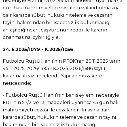
nedeniyle FDT'nin 57/2. ve 13. maddeleri uyarınca 45
gün hak mahrumiyeti cezası ile cezalandırılmasına
dair kararda sübut, hukuki niteleme ve cezanın
tayini bakımından bir isabetsizlik bulunmadığı
anlaşıldığından, başvurunun reddi ile kararın
onanmasına, oybirliğiyle,
24. E.2025/1079 - K.2025/1056
Futbolcu Rüştü Hanlı'nın PFDK'nın 20.11.2025 tarih
ve E.2025-2026/1593 - K.2025-2026/1686 sayılı
kararına itirazı incelendi. Yapılan müzakere
neticesinde;
- Futbolcu Rüştü Hanlı'nın bahis eylemi nedeniyle
FDT'nin 57/2. ve 13. maddeleri uyarınca 45 gün hak
mahrumiyeti cezası ile cezalandırılmasına dair
kararda sübut, hukuki niteleme ve cezanın tayini
bakımından bir isabetsizlik bulunmadığı