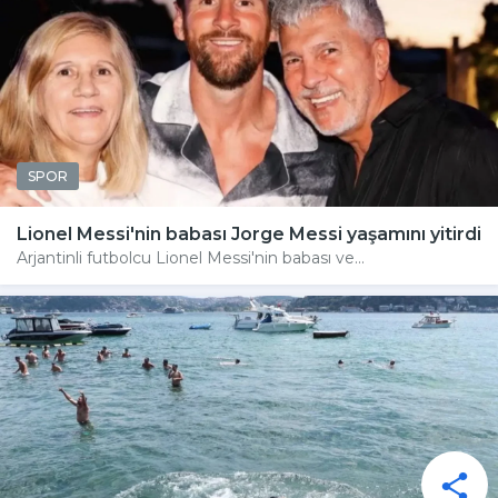
SPOR
Lionel Messi'nin babası Jorge Messi yaşamını yitirdi
Arjantinli futbolcu Lionel Messi'nin babası ve...