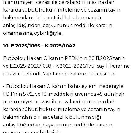
mahrumiyeti cezası ile cezalandırılmasına dair
kararda sübut, hukuki niteleme ve cezanın tayini
bakımından bir isabetsizlik bulunmadığı
anlaşıldığından, başvurunun reddi ile kararın
onanmasına, oybirliğiyle,
10. E.2025/1065 - K.2025/1042
Futbolcu Hakan Olkan'ın PFDK'nın 20.11.2025 tarih
ve E.2025-2026/1658 - K.2025-2026/1751 sayılı kararına
itirazı incelendi. Yapılan müzakere neticesinde;
- Futbolcu Hakan Olkan'ın bahis eylemi nedeniyle
FDT'nin 57/2. ve 13. maddeleri uyarınca 45 gün hak
mahrumiyeti cezası ile cezalandırılmasına dair
kararda sübut, hukuki niteleme ve cezanın tayini
bakımından bir isabetsizlik bulunmadığı
anlaşıldığından, başvurunun reddi ile kararın
onanmasına, oybirliğiyle,