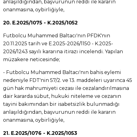
anlaşıldığından, başvurunun reddi ile kararın
onanmasına, oybirliğiyle,
20. E.2025/1075 - K.2025/1052
Futbolcu Muhammed Baltacı'nın PFDK'nın
20.11.2025 tarih ve E.2025-2026/1150 - K.2025-
2026/1243 sayılı kararına itirazı incelendi. Yapılan
müzakere neticesinde;
- Futbolcu Muhammed Baltacı'nın bahis eylemi
nedeniyle FDT'nin 57/2. ve 13. maddeleri uyarınca 45
gün hak mahrumiyeti cezası ile cezalandırılmasına
dair kararda sübut, hukuki niteleme ve cezanın
tayini bakımından bir isabetsizlik bulunmadığı
anlaşıldığından, başvurunun reddi ile kararın
onanmasına, oybirliğiyle,
21. E.2025/1076 - K.2025/1053