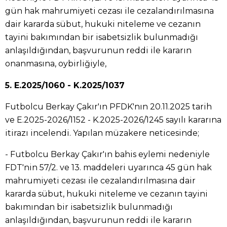
gün hak mahrumiyeti cezası ile cezalandırılmasına
dair kararda sübut, hukuki niteleme ve cezanın
tayini bakımından bir isabetsizlik bulunmadığı
anlaşıldığından, başvurunun reddi ile kararın
onanmasına, oybirliğiyle,
5. E.2025/1060 - K.2025/1037
Futbolcu Berkay Çakır'ın PFDK'nın 20.11.2025 tarih
ve E.2025-2026/1152 - K.2025-2026/1245 sayılı kararına
itirazı incelendi. Yapılan müzakere neticesinde;
- Futbolcu Berkay Çakır'ın bahis eylemi nedeniyle
FDT'nin 57/2. ve 13. maddeleri uyarınca 45 gün hak
mahrumiyeti cezası ile cezalandırılmasına dair
kararda sübut, hukuki niteleme ve cezanın tayini
bakımından bir isabetsizlik bulunmadığı
anlaşıldığından, başvurunun reddi ile kararın