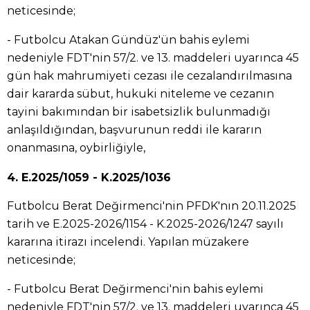
neticesinde;
- Futbolcu Atakan Gündüz'ün bahis eylemi
nedeniyle FDT'nin 57/2. ve 13. maddeleri uyarınca 45
gün hak mahrumiyeti cezası ile cezalandırılmasına
dair kararda sübut, hukuki niteleme ve cezanın
tayini bakımından bir isabetsizlik bulunmadığı
anlaşıldığından, başvurunun reddi ile kararın
onanmasına, oybirliğiyle,
4. E.2025/1059 - K.2025/1036
Futbolcu Berat Değirmenci'nin PFDK'nın 20.11.2025
tarih ve E.2025-2026/1154 - K.2025-2026/1247 sayılı
kararına itirazı incelendi. Yapılan müzakere
neticesinde;
- Futbolcu Berat Değirmenci'nin bahis eylemi
nedeniyle FDT'nin 57/2. ve 13. maddeleri uyarınca 45