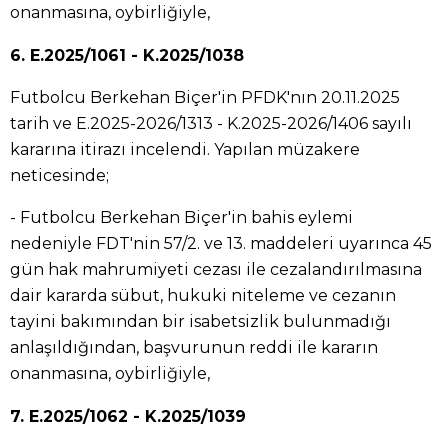
onanmasına, oybirliğiyle,
6. E.2025/1061 - K.2025/1038
Futbolcu Berkehan Biçer'in PFDK'nın 20.11.2025
tarih ve E.2025-2026/1313 - K.2025-2026/1406 sayılı
kararına itirazı incelendi. Yapılan müzakere
neticesinde;
- Futbolcu Berkehan Biçer'in bahis eylemi
nedeniyle FDT'nin 57/2. ve 13. maddeleri uyarınca 45
gün hak mahrumiyeti cezası ile cezalandırılmasına
dair kararda sübut, hukuki niteleme ve cezanın
tayini bakımından bir isabetsizlik bulunmadığı
anlaşıldığından, başvurunun reddi ile kararın
onanmasına, oybirliğiyle,
7. E.2025/1062 - K.2025/1039