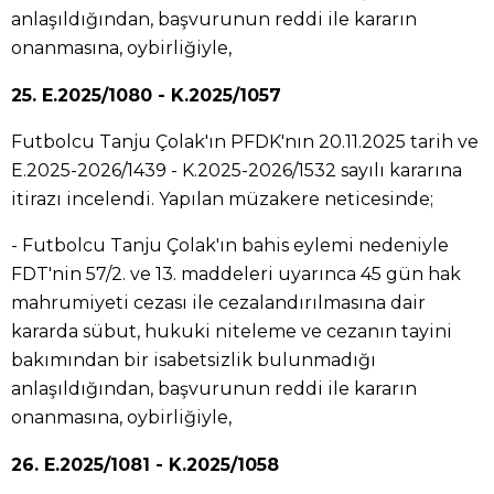
anlaşıldığından, başvurunun reddi ile kararın
onanmasına, oybirliğiyle,
25. E.2025/1080 - K.2025/1057
Futbolcu Tanju Çolak'ın PFDK'nın 20.11.2025 tarih ve
E.2025-2026/1439 - K.2025-2026/1532 sayılı kararına
itirazı incelendi. Yapılan müzakere neticesinde;
- Futbolcu Tanju Çolak'ın bahis eylemi nedeniyle
FDT'nin 57/2. ve 13. maddeleri uyarınca 45 gün hak
mahrumiyeti cezası ile cezalandırılmasına dair
kararda sübut, hukuki niteleme ve cezanın tayini
bakımından bir isabetsizlik bulunmadığı
anlaşıldığından, başvurunun reddi ile kararın
onanmasına, oybirliğiyle,
26. E.2025/1081 - K.2025/1058