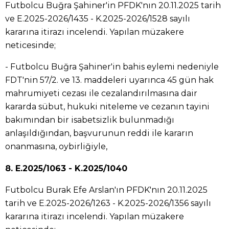
Futbolcu Buğra Şahiner'in PFDK'nın 20.11.2025 tarih
ve E.2025-2026/1435 - K.2025-2026/1528 sayılı
kararına itirazı incelendi. Yapılan müzakere
neticesinde;
- Futbolcu Buğra Şahiner'in bahis eylemi nedeniyle
FDT'nin 57/2. ve 13. maddeleri uyarınca 45 gün hak
mahrumiyeti cezası ile cezalandırılmasına dair
kararda sübut, hukuki niteleme ve cezanın tayini
bakımından bir isabetsizlik bulunmadığı
anlaşıldığından, başvurunun reddi ile kararın
onanmasına, oybirliğiyle,
8. E.2025/1063 - K.2025/1040
Futbolcu Burak Efe Arslan'ın PFDK'nın 20.11.2025
tarih ve E.2025-2026/1263 - K.2025-2026/1356 sayılı
kararına itirazı incelendi. Yapılan müzakere