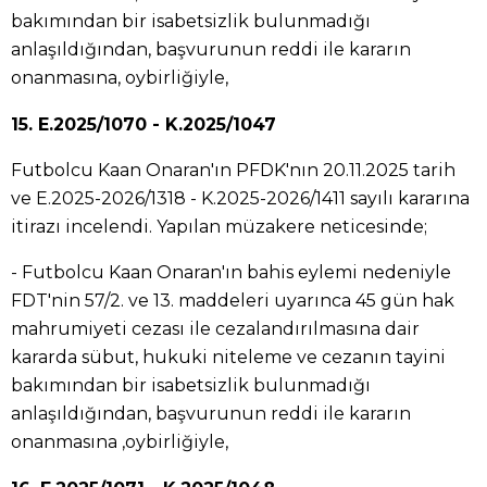
bakımından bir isabetsizlik bulunmadığı
anlaşıldığından, başvurunun reddi ile kararın
onanmasına, oybirliğiyle,
15. E.2025/1070 - K.2025/1047
Futbolcu Kaan Onaran'ın PFDK'nın 20.11.2025 tarih
ve E.2025-2026/1318 - K.2025-2026/1411 sayılı kararına
itirazı incelendi. Yapılan müzakere neticesinde;
- Futbolcu Kaan Onaran'ın bahis eylemi nedeniyle
FDT'nin 57/2. ve 13. maddeleri uyarınca 45 gün hak
mahrumiyeti cezası ile cezalandırılmasına dair
kararda sübut, hukuki niteleme ve cezanın tayini
bakımından bir isabetsizlik bulunmadığı
anlaşıldığından, başvurunun reddi ile kararın
onanmasına ,oybirliğiyle,