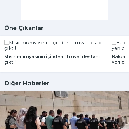
Öne Çıkanlar
Mısır mumyasının içinden 'Truva' destanı
Balon b
çıktı!
yeniden
Diğer Haberler