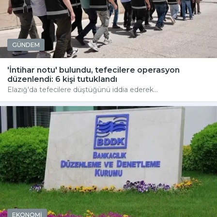
GÜNDEM
'İntihar notu' bulundu, tefecilere operasyon
düzenlendi: 6 kişi tutuklandı
Elazığ'da tefecilere düştüğünü iddia ederek...
EKONOMİ