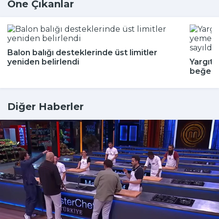
Öne Çıkanlar
Balon balığı desteklerinde üst limitler
yeniden belirlendi
Yargıta
beğenm
Diğer Haberler