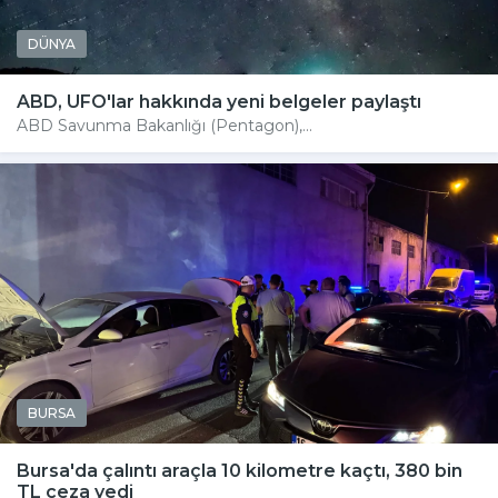
DÜNYA
ABD, UFO'lar hakkında yeni belgeler paylaştı
ABD Savunma Bakanlığı (Pentagon),...
BURSA
Bursa'da çalıntı araçla 10 kilometre kaçtı, 380 bin
TL ceza yedi