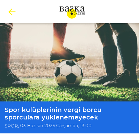
Spor kulüplerinin vergi borcu
sporculara yüklenemeyecek
, 03 Haziran 2026 Çarşamba, 13:00
SPOR