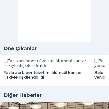
Öne Çıkanlar
Fazla acı biber tüketimi ölümcül kanser
Balon b
riskiyle ilişkilendirildi
yeniden
Diğer Haberler