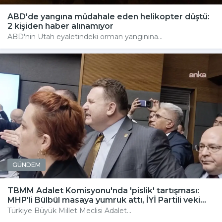
ABD'de yangına müdahale eden helikopter düştü:
2 kişiden haber alınamıyor
ABD'nin Utah eyaletindeki orman yangınına...
GÜNDEM
TBMM Adalet Komisyonu'nda 'pislik' tartışması:
MHP'li Bülbül masaya yumruk attı, İYİ Partili veki...
Türkiye Büyük Millet Meclisi Adalet...