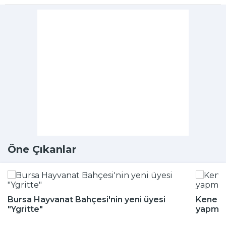
Öne Çıkanlar
Bursa Hayvanat Bahçesi'nin yeni üyesi
Kene m
"Ygritte"
yapmay