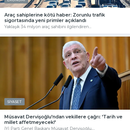
Araç sahiplerine kötü haber: Zorunlu trafik
sigortasında yeni primler açıklandı
Yaklaşık 34 milyon araç sahibini ilgilendiren...
SİYASET
Müsavat Dervişoğlu'ndan vekillere çağrı: 'Tarih ve
millet affetmeyecek!'
İYİ Parti Genel Başkanı Müsavat Dervişoğlu,...