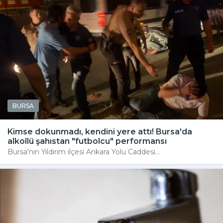
BURSA
Kimse dokunmadı, kendini yere attı! Bursa'da
alkollü şahıstan "futbolcu" performansı
Bursa'nın Yıldırım ilçesi Ankara Yolu Caddesi...