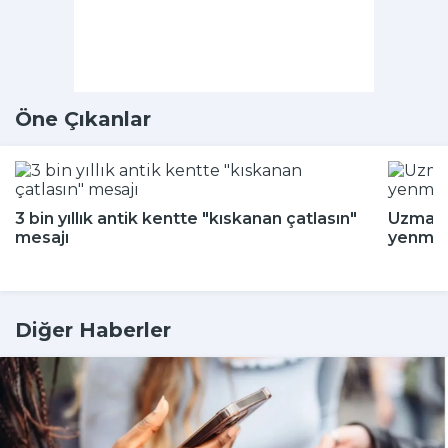
Öne Çıkanlar
3 bin yıllık antik kentte "kıskanan çatlasın"
Uzman i
mesajı
yenmey
Diğer Haberler