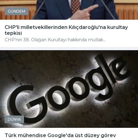
GÜNDEM
CHP'li milletvekillerinden Kılıçdaroğlu'na kurultay
tepkisi
CHP'nin 38. Olağan Kurultayı hakkında mutlak...
DÜNYA
Türk mühendise Google'da üst düzey görev