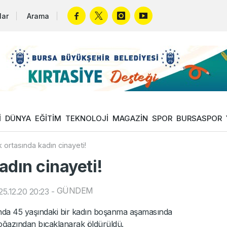
lar
Arama
İ
DÜNYA
EĞİTİM
TEKNOLOJİ
MAGAZİN
SPOR
BURSASPOR
 ortasında kadın cinayeti!
adın cinayeti!
GÜNDEM
5.12.20 20:23
-
ında 45 yaşındaki bir kadın boşanma aşamasında
oğazından bıçaklanarak öldürüldü.