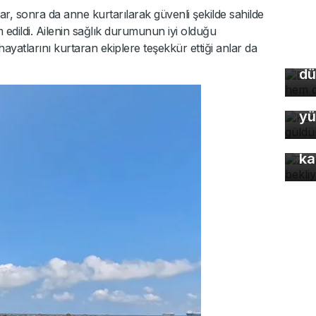
r, sonra da anne kurtarılarak güvenli şekilde sahilde
Bu
im edildi. Ailenin sağlık durumunun iyi olduğu
so
ayatlarını kurtaran ekiplere teşekkür ettiği anlar da
du
dü
Ke
yü
Z 
ka