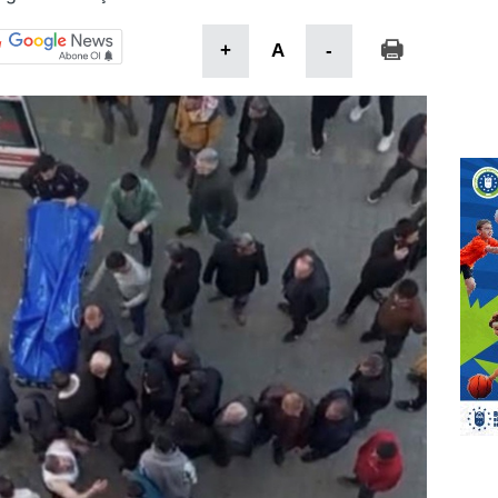
+
A
-