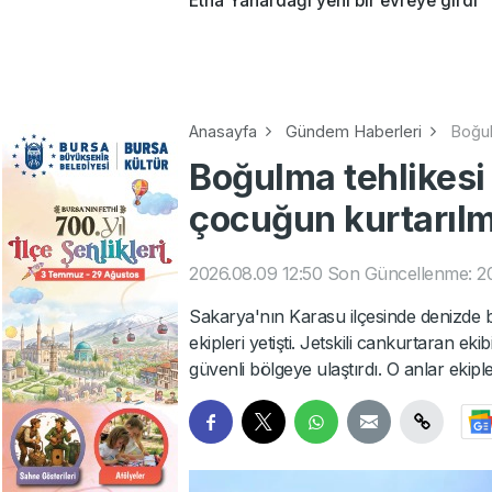
Etna Yanardağı yeni bir evreye girdi
Anasayfa
Gündem Haberleri
Boğul
Boğulma tehlikesi 
çocuğun kurtarıl
2026.08.09 12:50
Son Güncellenme: 20
Sakarya'nın Karasu ilçesinde denizde b
ekipleri yetişti. Jetskili cankurtaran e
güvenli bölgeye ulaştırdı. O anlar ekipl