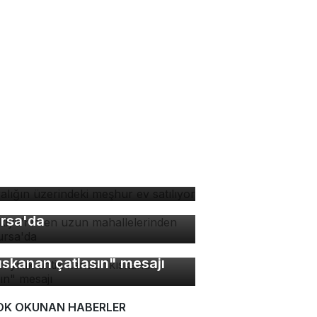
yalığın üzerindeki meşhur
 satılıyor
rkiye'nin en uzun
hallelerinden biri
rsa'da
bin yıllık antik kentte
ıskanan çatlasın" mesajı
OK OKUNAN HABERLER