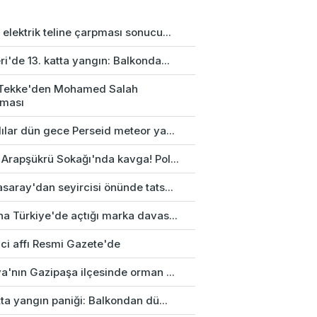
elektrik teline çarpması sonucu...
i'de 13. katta yangın: Balkonda...
 Tekke'den Mohamed Salah
aması
ılar dün gece Perseid meteor ya...
 Arapşükrü Sokağı'nda kavga! Pol...
saray'dan seyircisi önünde tats...
na Türkiye'de açtığı marka davas...
ci affı Resmi Gazete'de
a'nın Gazipaşa ilçesinde orman ...
tta yangın paniği: Balkondan dü...