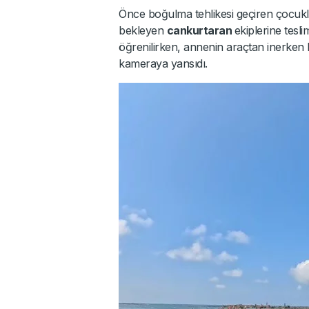
Önce boğulma tehlikesi geçiren çocukla
bekleyen
cankurtaran
ekiplerine tesl
öğrenilirken, annenin araçtan inerken h
kameraya yansıdı.