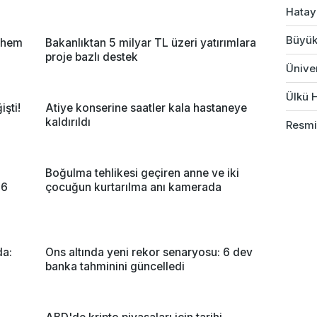
Hatay
Büyük
r hem
Bakanlıktan 5 milyar TL üzeri yatırımlara
proje bazlı destek
Üniver
Ülkü H
şti!
Atiye konserine saatler kala hastaneye
kaldırıldı
Resmi
Boğulma tehlikesi geçiren anne ve iki
'6
çocuğun kurtarılma anı kamerada
da:
Ons altında yeni rekor senaryosu: 6 dev
banka tahminini güncelledi