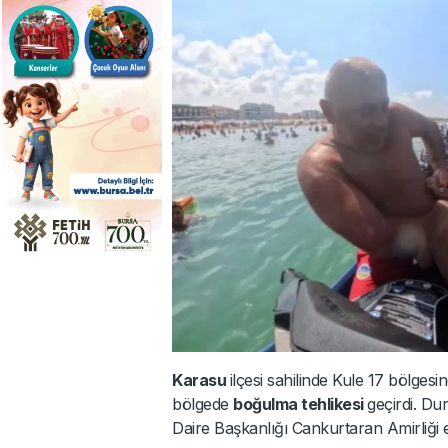
Karasu
ilçesi sahilinde Kule 17 bölges
bölgede
boğulma tehlikesi
geçirdi. Du
Daire Başkanlığı Cankurtaran Amirliği eki