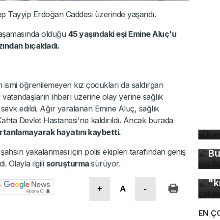
ecep Tayyip Erdoğan Caddesi üzerinde yaşandı.
a aşamasında olduğu
45 yaşındaki eşi Emine Aluç'u
ından bıçakladı.
n ismi öğrenilemeyen kız çocukları da saldırgan
 vatandaşların ihbarı üzerine olay yerine sağlık
ibi sevk edildi. Ağır yaralanan Emine Aluç, sağlık
Ka
Kahta Devlet Hastanesi'ne kaldırıldı. Ancak burada
ev
Tü
tarılamayarak hayatını kaybetti.
ma
şahsın yakalanması için polis ekipleri tarafından geniş
Bu
i. Olayla ilgili
soruşturma
sürüyor.
3 
"k
+
A
-
EN Ç