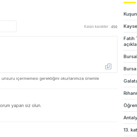
Kuşun 
Kayser
Kalan karakter :
450
Fatih
açıkl
Bursal
Bursa
ç unsuru içermemesi gerektiğini okurlarımıza önemle
Galata
Rihan
Öğren
yorum yapan siz olun.
Antaly
13. ka