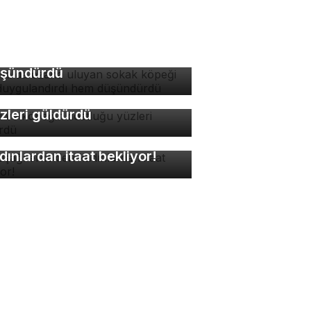
rsa'da ezana uluyan
kak köpeği hem
ygulandırdı hem
şündürdü
di ve köpeğin dostluğu
zleri güldürdü
kuşağı erkekleri
dınlardan itaat bekliyor!