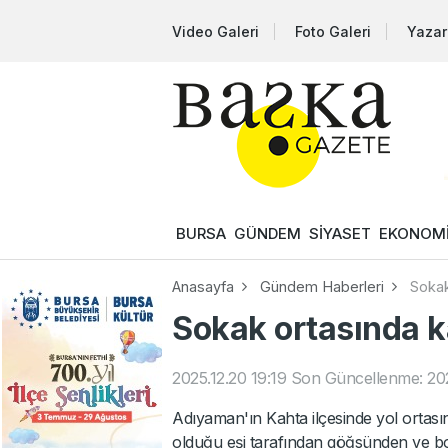
Video Galeri
Foto Galeri
Yazar
BURSA
GÜNDEM
SİYASET
EKONOM
Anasayfa
Gündem Haberleri
Sokak
Sokak ortasında k
2025.12.20 19:19
Son Güncellenme: 202
Adıyaman'ın Kahta ilçesinde yol ortas
olduğu eşi tarafından göğsünden ve b