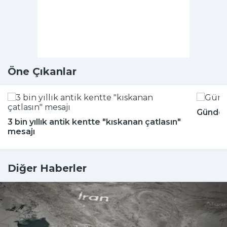
Öne Çıkanlar
Günde k
3 bin yıllık antik kentte "kıskanan çatlasın"
mesajı
Diğer Haberler