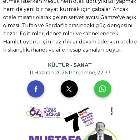
etmek isterken Mesut hem oteli dört yıldızlı yapmak
hem de yeni bir hayat kurmak için çabalar. Ancak
otele misafir olarak gelen servet avcısı Gamze'ye aşık
olması, Tufan ve Serdar'la arasındaki güç dengesini
bozar. Eğitimler, denetimler ve sahnelenecek
Hamlet oyunu için hazırlıklar devam ederken otelde
kıskançlık, ihanet ve aile hesaplaşmaları büyür.
KÜLTÜR - SANAT
11 Haziran 2026 Perşembe, 22:33