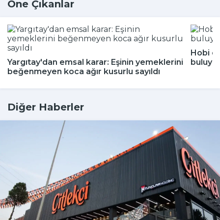
Öne Çıkanlar
Hobi di
Yargıtay'dan emsal karar: Eşinin yemeklerini
buluyor
beğenmeyen koca ağır kusurlu sayıldı
Diğer Haberler