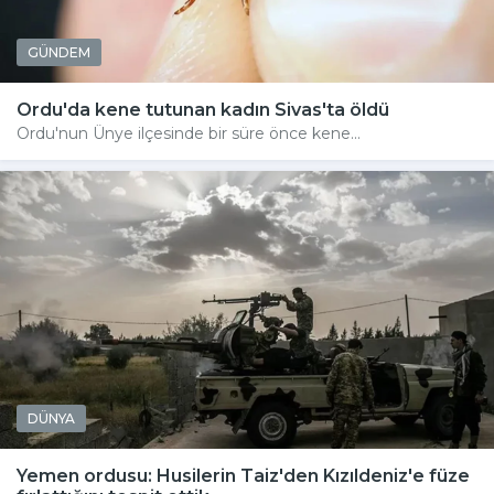
GÜNDEM
Ordu'da kene tutunan kadın Sivas'ta öldü
Ordu'nun Ünye ilçesinde bir süre önce kene...
DÜNYA
Yemen ordusu: Husilerin Taiz'den Kızıldeniz'e füze