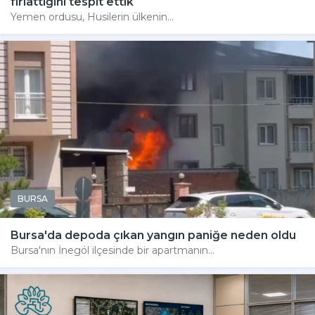
fırlattığını tespit ettik
Yemen ordusu, Husilerin ülkenin...
BURSA
Bursa'da depoda çıkan yangın paniğe neden oldu
Bursa'nın İnegöl ilçesinde bir apartmanın...