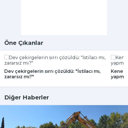
Öne Çıkanlar
Dev çekirgelerin sırrı çözüldü: "İstilacı mı,
Kene m
zararsız mı?"
yapmay
Diğer Haberler