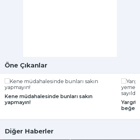
Öne Çıkanlar
Kene müdahalesinde bunları sakın
yapmayın!
Yargıta
beğenm
Diğer Haberler