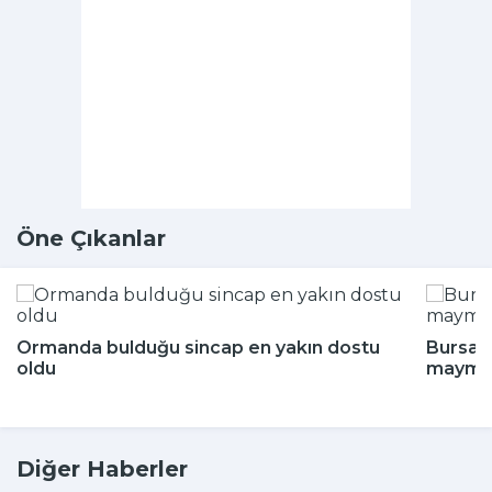
Öne Çıkanlar
Ormanda bulduğu sincap en yakın dostu
Bursa'd
oldu
maymun
Diğer Haberler