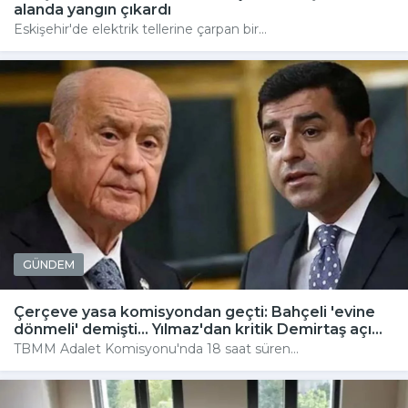
alanda yangın çıkardı
Eskişehir'de elektrik tellerine çarpan bir...
GÜNDEM
Çerçeve yasa komisyondan geçti: Bahçeli 'evine
dönmeli' demişti... Yılmaz'dan kritik Demirtaş açı...
TBMM Adalet Komisyonu'nda 18 saat süren...