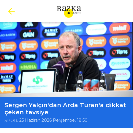
Sergen Yalçın'dan Arda Turan'a dikkat
çeken tavsiye
, 25 Haziran 2026 Perşembe, 18:50
SPOR