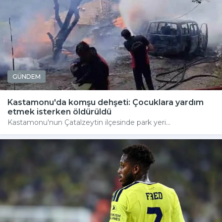
GÜNDEM
Kastamonu'da komşu dehşeti: Çocuklara yardım
etmek isterken öldürüldü
Kastamonu'nun Çatalzeytin ilçesinde park yeri...