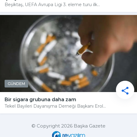
Beşiktaş, UEFA Avrupa Ligi 3. eleme turu ilk...
GÜNDEM
Bir sigara grubuna daha zam
Tekel Bayileri Dayanışma Derneği Başkanı Erol...
© Copyright 2026 Başka Gazete