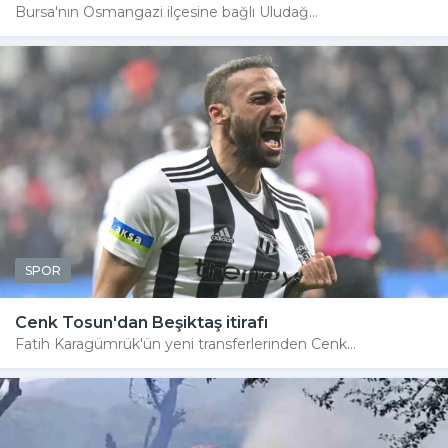
Bursa'nın Osmangazi ilçesine bağlı Uludağ...
SPOR
Cenk Tosun'dan Beşiktaş itirafı
Fatih Karagümrük'ün yeni transferlerinden Cenk...