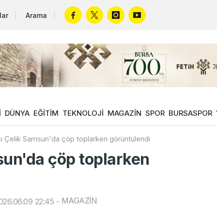
lar
Arama
İ
DÜNYA
EĞİTİM
TEKNOLOJİ
MAGAZİN
SPOR
BURSASPOR
cı Çelik Samsun'da çöp toplarken görüntülendi
sun'da çöp toplarken
MAGAZİN
026.06.09 22:45
-