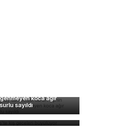
rgıtay'dan emsal karar:
inin yemeklerini
ğenmeyen koca ağır
surlu sayıldı
tlis'te kış geceleri
yülüyor
nya terk edilen yavru