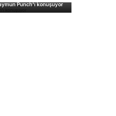
ymun Punch'ı konuşuyor