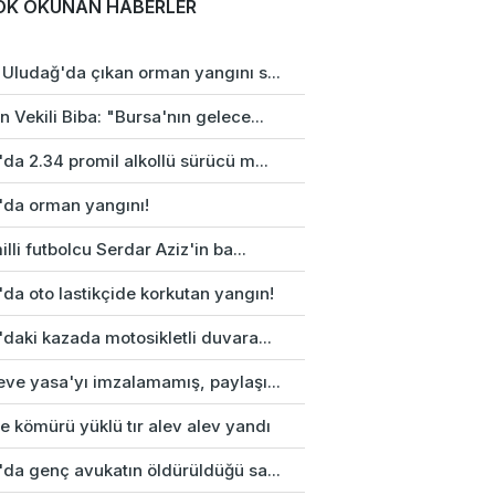
OK OKUNAN HABERLER
 Uludağ'da çıkan orman yangını s...
 Vekili Biba: "Bursa'nın gelece...
da 2.34 promil alkollü sürücü m...
'da orman yangını!
illi futbolcu Serdar Aziz'in ba...
da oto lastikçide korkutan yangın!
daki kazada motosikletli duvara...
eve yasa'yı imzalamamış, paylaşı...
e kömürü yüklü tır alev alev yandı
'da genç avukatın öldürüldüğü sa...