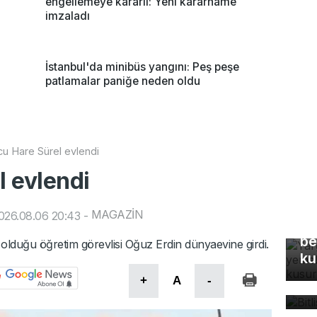
engellemeye kararlı: Yeni kararname
imzaladı
İstanbul'da minibüs yangını: Peş peşe
patlamalar paniğe neden oldu
u Hare Sürel evlendi
 evlendi
Ya
MAGAZİN
026.08.06 20:43
-
Eş
be
 olduğu öğretim görevlisi Oğuz Erdin dünyaevine girdi.
ku
Bi
+
A
-
bü
Dü