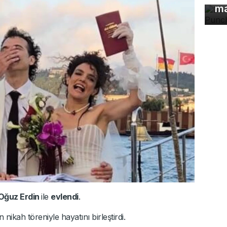
ma
Oğuz Erdin
ile
evlendi
.
ikah töreniyle hayatını birleştirdi.