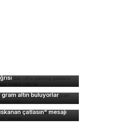
manlardan ultra işlenmiş
dalara karşı acil önlem
ğrısı
bi diye başladılar, günde
 gram altın buluyorlar
bin yıllık antik kentte
ıskanan çatlasın" mesajı