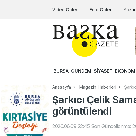
Video Galeri
Foto Galeri
Yazar
BURSA
GÜNDEM
SİYASET
EKONOM
Anasayfa
Magazin Haberleri
Şarkı
Şarkıcı Çelik Sam
görüntülendi
2026.06.09 22:45
Son Güncellenme: 2