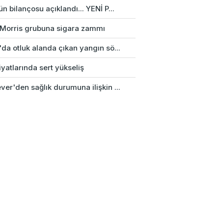
n bilançosu açıklandı... YENİ P...
p Morris grubuna sigara zammı
da otluk alanda çıkan yangın sö...
fiyatlarında sert yükseliş
er'den sağlık durumuna ilişkin ...