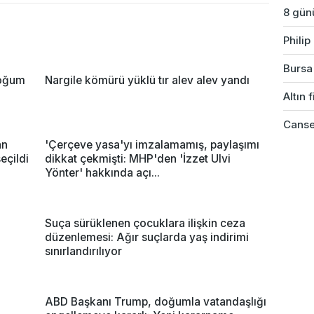
8 günü
Phili
Bursa'
doğum
Nargile kömürü yüklü tır alev alev yandı
Altın 
Cansev
an
'Çerçeve yasa'yı imzalamamış, paylaşımı
eçildi
dikkat çekmişti: MHP'den 'İzzet Ulvi
Yönter' hakkında açı...
Suça sürüklenen çocuklara ilişkin ceza
düzenlemesi: Ağır suçlarda yaş indirimi
sınırlandırılıyor
ABD Başkanı Trump, doğumla vatandaşlığı