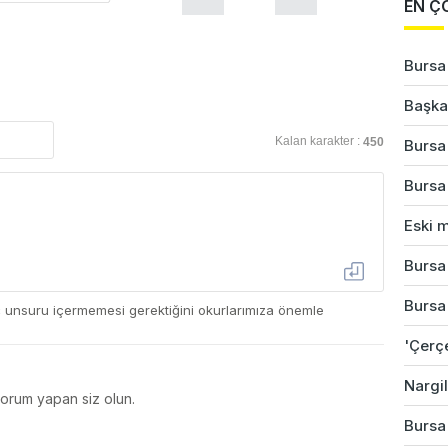
EN Ç
Bursa
Başkan
Kalan karakter :
450
Bursa'
Bursa
Eski m
Bursa'
Bursa'
ç unsuru içermemesi gerektiğini okurlarımıza önemle
'Çerç
Nargil
yorum yapan siz olun.
Bursa