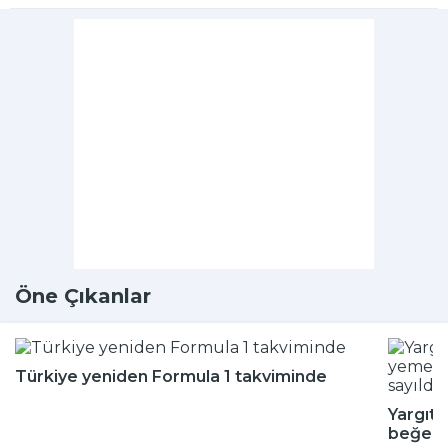
Öne Çıkanlar
Türkiye yeniden Formula 1 takviminde
Yargıta
beğenm