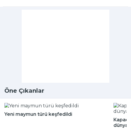
Öne Çıkanlar
Yeni maymun türü keşfedildi
Kapado
dünyada