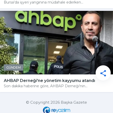
Bursa'da işyeri yangınına müdahale ederken...
GÜNDEM
AHBAP Derneği'ne yönetim kayyumu atandı
Son dakika haberine göre, AHBAP Derneği'nin...
© Copyright 2026 Başka Gazete