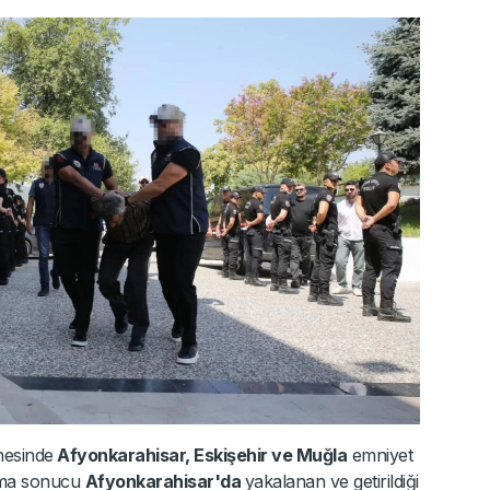
nesinde
Afyonkarahisar, Eskişehir ve Muğla
emniyet
ışma sonucu
Afyonkarahisar'da
yakalanan ve getirildiği