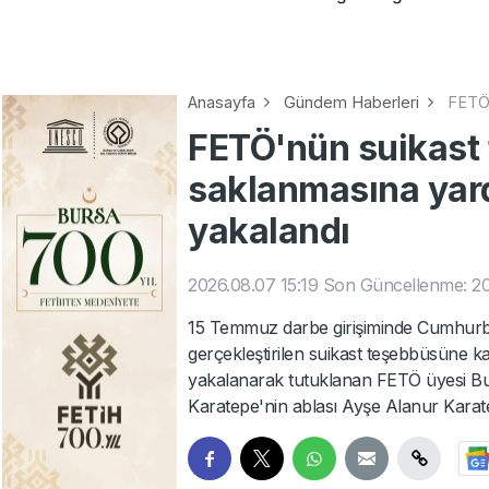
Anasayfa
Gündem Haberleri
FETÖ'
FETÖ'nün suikast 
saklanmasına yar
yakalandı
2026.08.07 15:19
Son Güncellenme: 20
15 Temmuz darbe girişiminde Cumhurb
gerçekleştirilen suikast teşebbüsüne kat
yakalanarak tutuklanan FETÖ üyesi Bur
Karatepe'nin ablası Ayşe Alanur Karat