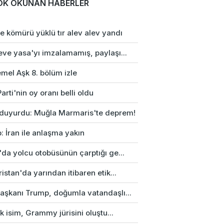
OK OKUNAN HABERLER
e kömürü yüklü tır alev alev yandı
eve yasa'yı imzalamamış, paylaşı...
mel Aşk 8. bölüm izle
arti'nin oy oranı belli oldu
duyurdu: Muğla Marmaris'te deprem!
: İran ile anlaşma yakın
da yolcu otobüsünün çarptığı ge...
istan'da yarından itibaren etik...
aşkanı Trump, doğumla vatandaşlı...
rk isim, Grammy jürisini oluştu...