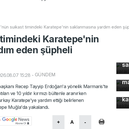
nün suikast timindeki Karatepe'nin saklanmasına yardım eden şüp
timindeki Karatepe'nin
dım eden şüpheli
Gü
sa
GÜNDEM
Dü
26.08.07 15:28
-
ma
aşkanı Recep Tayyip Erdoğan'a yönelik Marmaris'te
Z 
ılan ve 10 yıldır kırmızı bültenle aranırken
ka
kay Karatepe'ye yardım ettiği belirlenen
epe Muğla'da yakalandı.
+
A
-