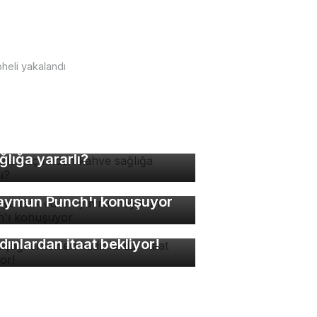
heli yakalandı
nde kaç fincan kahve
ğlığa yararlı?
nya terk edilen yavru
ymun Punch'ı konuşuyor
kuşağı erkekleri
dınlardan itaat bekliyor!