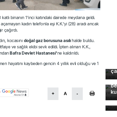
 katlı binanın 1'inci katındaki dairede meydana geldi.
ı açamayan kadın telefonla eşi K.K.'yi (28) aradı ancak
ir çağırdı.
adın, kocasını
doğal gaz borusuna asılı
halde buldu.
faiye ve sağlık ekibi sevk edildi. İpten alınan K.K.,
ından
Bafra Devlet Hastanesi'
ne kaldırıldı.
Uz
n hayatını kaybeden gencin 4 yıllık evli olduğu ve 1
gı
ça
Ya
Eş
be
ku
+
A
-
Bi
bü