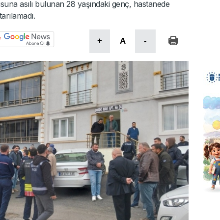
una asılı bulunan 28 yaşındaki genç, hastanede
arılamadı.
+
A
-