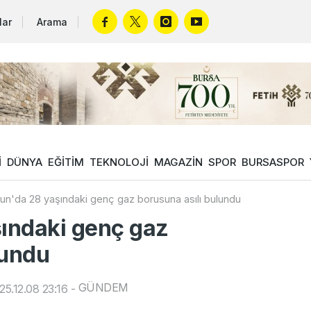
lar
Arama
İ
DÜNYA
EĞİTİM
TEKNOLOJİ
MAGAZİN
SPOR
BURSASPOR
n'da 28 yaşındaki genç gaz borusuna asılı bulundu
ındaki genç gaz
lundu
GÜNDEM
5.12.08 23:16
-