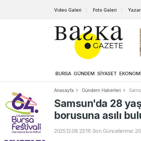
Video Galeri
Foto Galeri
Yazar
BURSA
GÜNDEM
SİYASET
EKONOM
Anasayfa
Gündem Haberleri
Samsu
Samsun'da 28 yaş
borusuna asılı bu
2025.12.08 23:16
Son Güncellenme: 202