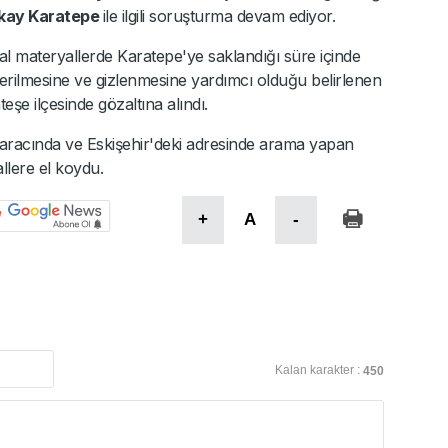
kay Karatepe
ile ilgili soruşturma devam ediyor.
l materyallerde Karatepe'ye saklandığı süre içinde
derilmesine ve gizlenmesine yardımcı olduğu belirlenen
e ilçesinde gözaltına alındı.
e aracında ve Eskişehir'deki adresinde arama yapan
allere el koydu.
+
A
-
Kalan karakter :
450