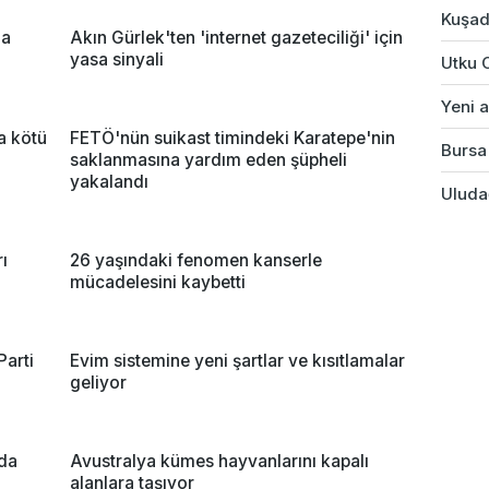
Kuşad
ma
Akın Gürlek'ten 'internet gazeteciliği' için
yasa sinyali
Utku 
Yeni a
na kötü
FETÖ'nün suikast timindeki Karatepe'nin
Bursa'
saklanmasına yardım eden şüpheli
yakalandı
Uludağ
ı
26 yaşındaki fenomen kanserle
mücadelesini kaybetti
Parti
Evim sistemine yeni şartlar ve kısıtlamalar
geliyor
ada
Avustralya kümes hayvanlarını kapalı
alanlara taşıyor