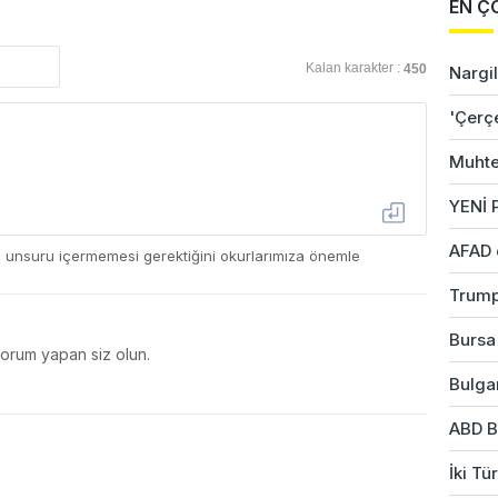
EN Ç
Kalan karakter :
450
Nargil
'Çerç
Muhte
YENİ P
AFAD 
ç unsuru içermemesi gerektiğini okurlarımıza önemle
Trump
Bursa'
yorum yapan siz olun.
Bulgar
ABD B
İki Tü