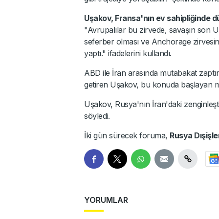
Uşakov, Fransa'nın ev sahipliğinde d
"Avrupalılar bu zirvede, savaşın son U
seferber olması ve Anchorage zirvesind
yaptı." ifadelerini kullandı.
ABD ile İran arasında mutabakat zaptın
getiren Uşakov, bu konuda başlayan mü
Uşakov, Rusya'nın İran'daki zenginleştir
söyledi.
İki gün sürecek foruma,
Rusya Dışişle
YORUMLAR