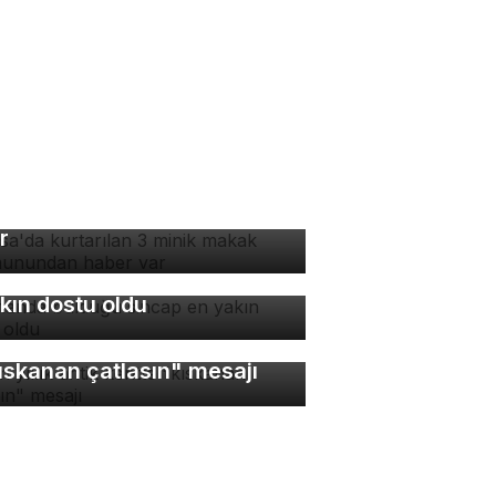
rsa'da kurtarılan 3 minik
kak maymunundan haber
r
manda bulduğu sincap en
kın dostu oldu
bin yıllık antik kentte
ıskanan çatlasın" mesajı