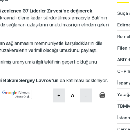
üzenlenen G7 Liderler Zirvesi'ne değinerek
Suça s
kraynalı ölene kadar sürdürülmesi amacıyla Batı'nın
e sağlanan uzlaşıların unutulması için elinden geleni
Edirne
Romel
ın sağlanmasını memnuniyetle karşıladıklarını dile
Fileni
zakerelerin verimli olacağı umudunu paylaştı.
ABD'd
ilmiş uranyumla ilgili teklifinin geçerli olduğunu
CHP'li
ri Bakanı Sergey Lavrov'un
da katılması bekleniyor.
İspany
Yatağ
+
A
-
TBMM 
İstanb
Çerçev