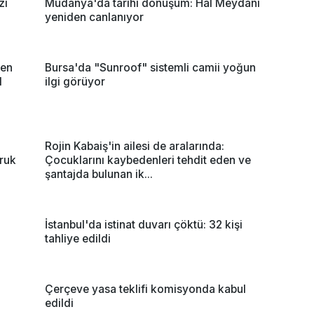
zi
Mudanya'da tarihi dönüşüm: Hal Meydanı
yeniden canlanıyor
nen
Bursa'da "Sunroof" sistemli camii yoğun
l
ilgi görüyor
Rojin Kabaiş'in ailesi de aralarında:
ruk
Çocuklarını kaybedenleri tehdit eden ve
şantajda bulunan ik...
İstanbul'da istinat duvarı çöktü: 32 kişi
tahliye edildi
Çerçeve yasa teklifi komisyonda kabul
edildi