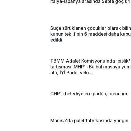
İtalya-İspanya arasında Sebte göç kri
Suça sürüklenen çocuklar olarak bili
kanun teklifinin 6 maddesi daha kabu
edildi
TBMM Adalet Komisyonu'nda 'pislik'
tartışması: MHP'li Bülbül masaya yum
attı, İYİ Partili veki...
CHP'li belediyelere parti içi denetim
Manisa'da palet fabrikasında yangın