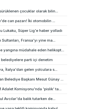
ürüklenen çocuklar olarak bilin...
'de can pazarı! İki otomobilin ...
u Lukaku, Süper Lig'e haber yolladı
n Sultanları, Fransa'yı yine ma...
e yangına müdahale eden helikopt...
 belediyelere parti içi denetim
a, İtalya'dan gelen yolculara s...
an Belediye Başkanı Mesut Günay ...
Adalet Komisyonu'nda 'pislik' ta...
ul Avcılar'da balık tutarken de...
e yasa teklifi komisyonda kabul...