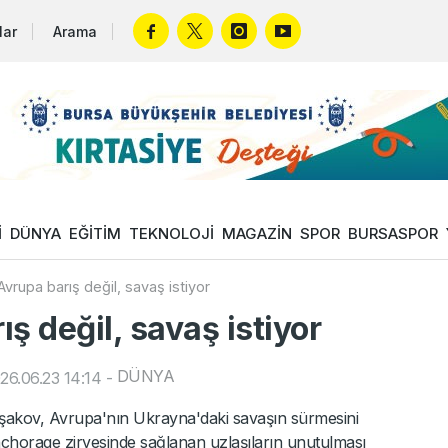
lar
Arama
İ
DÜNYA
EĞİTİM
TEKNOLOJİ
MAGAZİN
SPOR
BURSASPOR
vrupa barış değil, savaş istiyor
ş değil, savaş istiyor
DÜNYA
26.06.23 14:14
-
Uşakov, Avrupa'nın Ukrayna'daki savaşın sürmesini
nchorage zirvesinde sağlanan uzlaşıların unutulması