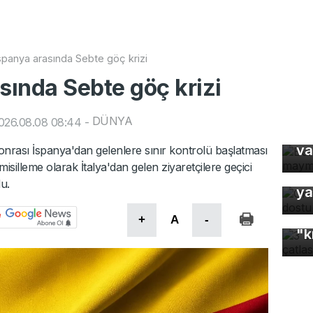
İspanya arasında Sebte göç krizi
sında Sebte göç krizi
Bu
DÜNYA
026.08.08 08:44
-
ma
va
sonrası İspanya'dan gelenlere sınır kontrolü başlatması
 misilleme olarak İtalya'dan gelen ziyaretçilere geçici
Or
u.
ya
3 
+
A
-
"k