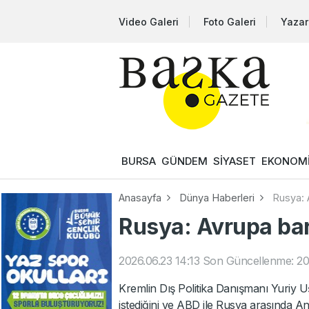
Video Galeri
Foto Galeri
Yazar
BURSA
GÜNDEM
SİYASET
EKONOM
Anasayfa
Dünya Haberleri
Rusya: A
Rusya: Avrupa barı
2026.06.23 14:13
Son Güncellenme: 20
Kremlin Dış Politika Danışmanı Yuriy 
istediğini ve ABD ile Rusya arasında A