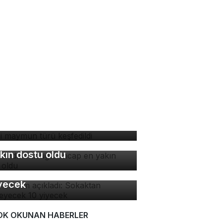
ni maymun türü keşfedildi
manda bulduğu sincap en
kın dostu oldu
man isim açıkladı:
kaktan yenmeyecek 10
yecek
OK OKUNAN HABERLER