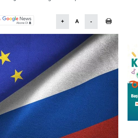
+
A
-