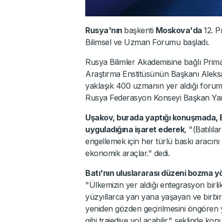
Rusya'nın
başkenti
Moskova'da
12. 
Bilimsel ve Uzman Forumu başladı.
Rusya Bilimler Akademisine bağlı Prima
Araştırma Enstitüsünün Başkanı Aleksan
yaklaşık 400 uzmanın yer aldığı forum
Rusya Federasyon Konseyi Başkan Yardı
Uşakov, burada yaptığı konuşmada, Ba
uyguladığına işaret ederek
, "(Batılıl
engellemek için her türlü baskı aracını
ekonomik araçlar." dedi.
Batı'nın uluslararası düzeni bozma 
"Ülkemizin yer aldığı entegrasyon birli
yüzyıllarca yan yana yaşayan ve birbirl
yeniden gözden geçirilmesini öngören ya
gibi trajediye yol açabilir." şeklinde kon