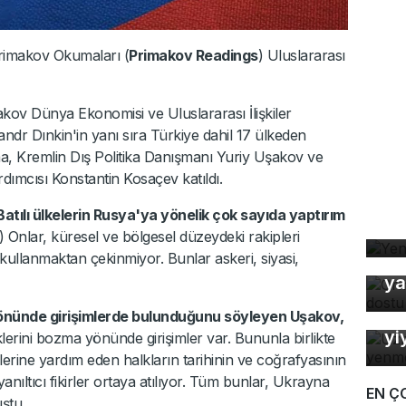
Primakov Okumaları (
Primakov Readings
) Uluslararası
kov Dünya Ekonomisi ve Uluslararası İlişkiler
dr Dınkin'in yanı sıra Türkiye dahil 17 ülkeden
a, Kremlin Dış Politika Danışmanı Yuriy Uşakov ve
mcısı Konstantin Kosaçev katıldı.
tılı ülkelerin Rusya'ya yönelik çok sayıda yaptırım
Ye
ar) Onlar, küresel ve bölgesel düzeydeki rakipleri
 kullanmaktan çekinmiyor. Bunlar askeri, siyasi,
Or
ya
Uz
So
yönünde girişimlerde bulunduğunu söyleyen Uşakov,
yi
klerini bozma yönünde girişimler var. Bununla birlikte
erine yardım eden halkların tarihinin ve coğrafyasının
nıltıcı fikirler ortaya atılıyor. Tüm bunlar, Ukrayna
EN Ç
uştu.