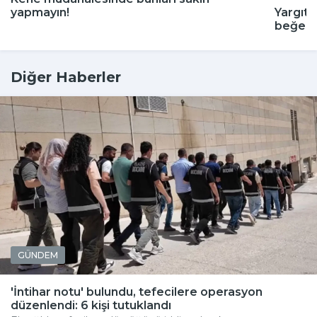
yapmayın!
Yargıta
beğenm
Diğer Haberler
GÜNDEM
'İntihar notu' bulundu, tefecilere operasyon
düzenlendi: 6 kişi tutuklandı