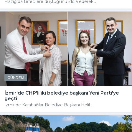
Elazığ'da tefecilere düştüğünü iddia ederek...
GÜNDEM
İzmir'de CHP'li iki belediye başkanı Yeni Parti'ye
geçti
İzmir'de Karabağlar Belediye Başkanı Helil...