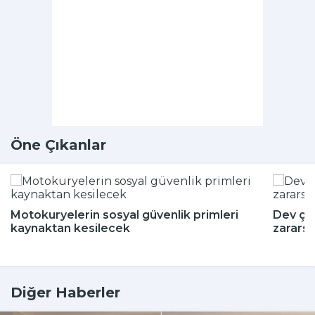
Öne Çıkanlar
Motokuryelerin sosyal güvenlik primleri
Dev çeki
kaynaktan kesilecek
zararsı
Diğer Haberler