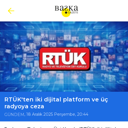
RTÜK'ten iki dijital platform ve üç
radyoya ceza
, 18 Aralık 2025 Perşembe, 20:44
GÜNDEM