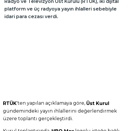
Radyo ve Televizyon Üst Kurulu (RTÜK), iki dijital
platform ve üç radyoya yayın ihlalleri sebebiyle
idari para cezası verdi.
'ten yapılan açıklamaya göre,
RTÜK
Üst Kurul
gündemindeki yayın ihlallerini değerlendirmek
üzere toplantı gerçekleştirdi.
Kurul toplantısında,
logolu isteğe bağlı
HBO Max