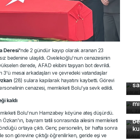
na Deresi'
nde 2 gündür kayıp olarak aranan 23
ız bedenine ulaşıldı. Civelekoğlu'nun cenazesinin
yükselen derede, AFAD ekibini taşıyan bot devrildi.
 3'ü mesai arkadaşları ve çevredeki vatandaşlar
Gü
Özkan
(28) sulara kapılarak hayatını kaybetti. Görevi
sa
onelinin cenazesi, memleketi Bolu'ya sevk edildi.
De
çö
ği kaldı
mı
Ya
emleketi Bolu'nun Hamzabey köyüne ateş düşürdü.
Eş
n Özkan'ın, bayram tatili sonrasında ailesini memleketi
be
öndüğü ortaya çıktı. Genç personelin, bir hafta sonra
ku
e son görevine çıktığı öğrenilirken, geride eşi ve