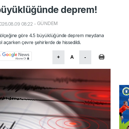
 büyüklüğünde deprem!
GÜNDEM
026.08.09 08:22
-
er ölçeğine göre 4.5 büyüklüğünde deprem meydana
 açarken çevre şehirlerde de hissedildi.
+
A
-