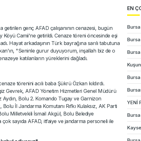
EN Ç
Bursa
a getirilen genç AFAD çalışanının cenazesi, bugün
 Köyü Camii'ne getirildi. Cenaze töreni öncesinde eşi
Bursa'
ı. Hayat arkadaşının Türk bayrağına sarılı tabutuna
an'ın, "Seninle gurur duyuyorum, inşallah biz de o
Bursa'
enazeye katılanların yüreklerini dağladı.
Kuşun 
Bursa
naze törenini acılı baba Şükrü Özkan kıldırdı.
Bursas
iz Gevrek, AFAD Yönetim Hizmetleri Genel Müdürü
iz Aydın, Bolu 2. Komando Tugay ve Garnizon
YENİ P
Bolu İl Jandarma Komutanı Rıfkı Kulaksız, AK Parti
olu Milletvekili İsmail Akgül, Bolu Belediye
Bursa'
 çok sayıda AFAD, itfaiye ve jandarma personeli ile
Kayser
Bursa