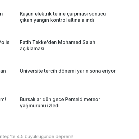
an
Kuşun elektrik teline çarpması sonucu
çıkan yangın kontrol altına alındı
olis
Fatih Tekke'den Mohamed Salah
açıklaması
pan
Üniversite tercih dönemi yarın sona eriyor
em!
Bursalılar dün gece Perseid meteor
yağmurunu izledi
ntep'te 4.5 büyüklüğünde deprem!