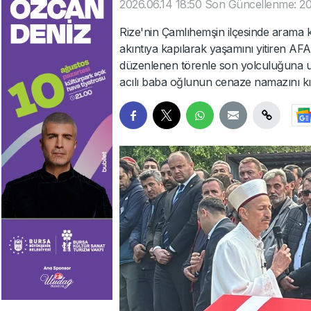
2026.06.14 18:50
Son Güncellenme: 20
Rize'nin Çamlıhemşin ilçesinde arama k
akıntıya kapılarak yaşamını yitiren A
düzenlenen törenle son yolculuğuna uğ
acılı baba oğlunun cenaze namazını kıl