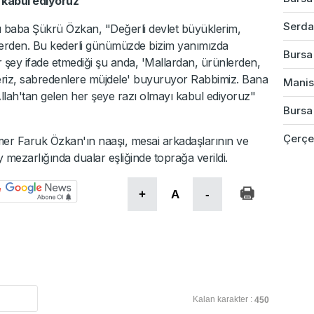
ı kabul ediyoruz"
Serdar
ı baba Şükrü Özkan, "Değerli devlet büyüklerim,
zlerden. Bu kederli günümüzde bizim yanımızda
Bursa'
ir şey ifade etmediği şu anda, 'Mallardan, ürünlerden,
eneriz, sabredenlere müjdele' buyuruyor Rabbimiz. Bana
Manis
llah'tan gelen her şeye razı olmayı kabul ediyoruz"
Bursa'
Çerçev
er Faruk Özkan'ın naaşı, mesai arkadaşlarının ve
mezarlığında dualar eşliğinde toprağa verildi.
+
A
-
Kalan karakter :
450