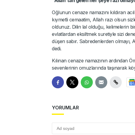
"Allah'tan gelen her şeye razı olmay
Oğlunun cenaze namazını kıldıran acıl
kıymetli cemaatim, Allah razı olsun si
oldunuz. Dilin lal olduğu, kelimelerin b
evlatlardan eksiltmek suretiyle sizi d
düşen sabır. Sabredenlerden olmayı, A
dedi.
Kılınan cenaze namazının ardından Öm
sevenlerinin omuzlarında taşınarak köy 
YORUMLAR