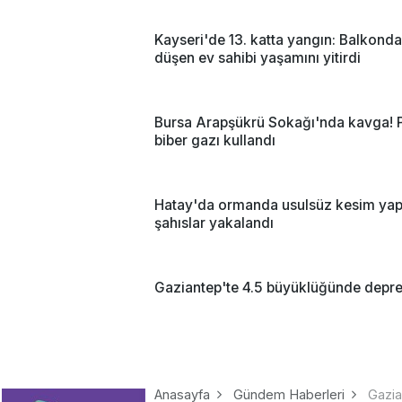
Kayseri'de 13. katta yangın: Balkond
düşen ev sahibi yaşamını yitirdi
Bursa Arapşükrü Sokağı'nda kavga! P
biber gazı kullandı
Hatay'da ormanda usulsüz kesim ya
şahıslar yakalandı
Gaziantep'te 4.5 büyüklüğünde depr
Anasayfa
Gündem Haberleri
Gazia