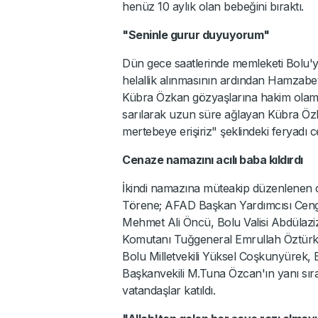
henüz 10 aylık olan bebeğini bıraktı.
"Seninle gurur duyuyorum"
Dün gece saatlerinde memleketi Bolu'y
helallik alınmasının ardından Hamzabey
Kübra Özkan gözyaşlarına hakim olamad
sarılarak uzun süre ağlayan Kübra Özk
mertebeye erişiriz" şeklindeki feryadı c
Cenaze namazını acılı baba kıldırdı
İkindi namazına müteakip düzenlenen ce
Törene; AFAD Başkan Yardımcısı Ceng
Mehmet Ali Öncü, Bolu Valisi Abdülaz
Komutanı Tuğgeneral Emrullah Öztürk, 
Bolu Milletvekili Yüksel Coşkunyürek, B
Başkanvekili M.Tuna Özcan'ın yanı sıra
vatandaşlar katıldı.