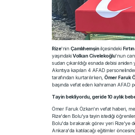
Rize
'nin
Çamlıhemşin
ilçesindeki
Fırtı
yaşındaki
Volkan Civelekoğlu
'nun cans
sudan çıkarıldığı esnada debisi aniden 
Akıntıya kapılan 4 AFAD personelinden
tarafından kurtarılırken,
Ömer Faruk 
başında vefat eden kahraman AFAD pers
Tayin bekliyordu, geride 10 aylık bebe
Ömer Faruk Özkan'ın vefat haberi, m
Rize'den Bolu'ya tayin istediği öğrenile
Bolu'da bırakarak görev yeri Rize'ye d
Ankara'da katılacağı eğitimler öncesind