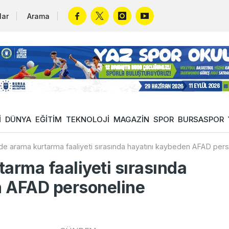
lar
Arama
İ
DÜNYA
EĞİTİM
TEKNOLOJİ
MAGAZİN
SPOR
BURSASPOR
de arama kurtarma faaliyeti sırasında hayatını kaybeden AFAD per
arma faaliyeti sırasında
n AFAD personeline