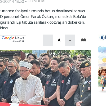
GÜNDEM
26.06.14 18:50
-
urtarma faaliyeti sırasında botun devrilmesi sonucu
FAD personeli Ömer Faruk Özkan, memleketi Bolu'da
urlandı. Eşi tabuta sarılarak gözyaşları dökerken,
dırdı.
+
A
-