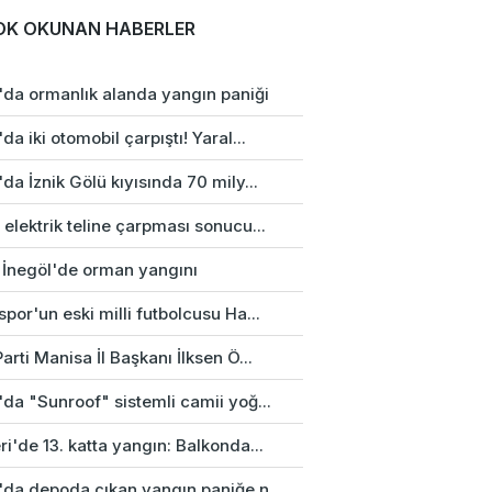
OK OKUNAN HABERLER
'da ormanlık alanda yangın paniği
da iki otomobil çarpıştı! Yaral...
da İznik Gölü kıyısında 70 mily...
elektrik teline çarpması sonucu...
 İnegöl'de orman yangını
por'un eski milli futbolcusu Ha...
arti Manisa İl Başkanı İlksen Ö...
da "Sunroof" sistemli camii yoğ...
i'de 13. katta yangın: Balkonda...
'da depoda çıkan yangın paniğe n...