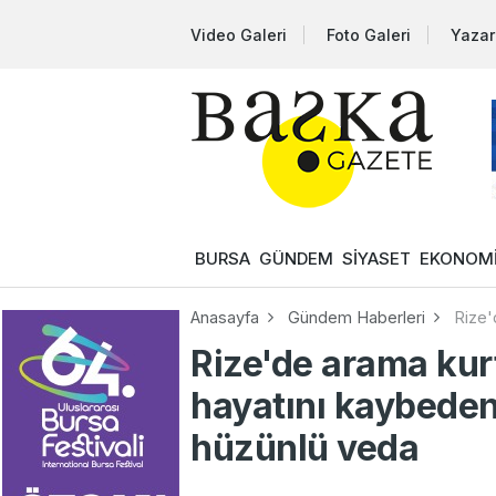
Video Galeri
Foto Galeri
Yazar
BURSA
GÜNDEM
SİYASET
EKONOM
Anasayfa
Gündem Haberleri
Rize'
Rize'de arama kurt
hayatını kaybede
hüzünlü veda