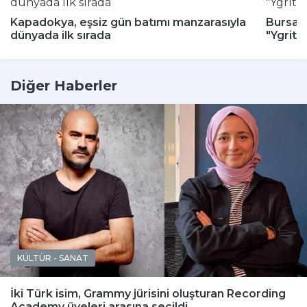
Kapadokya, eşsiz gün batımı manzarasıyla
Bursa H
dünyada ilk sırada
"Ygritt
Diğer Haberler
KÜLTÜR - SANAT
İki Türk isim, Grammy jürisini oluşturan Recording
Academy üyeleri arasına seçildi