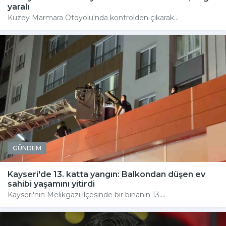
yaralı
Kuzey Marmara Otoyolu'nda kontrolden çıkarak...
GÜNDEM
Kayseri'de 13. katta yangın: Balkondan düşen ev
sahibi yaşamını yitirdi
Kayseri'nin Melikgazi ilçesinde bir binanın 13....