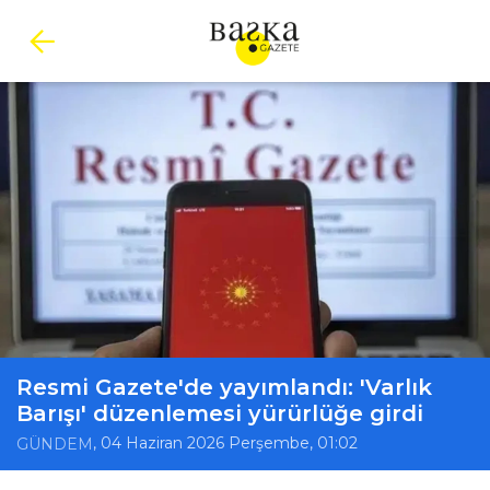
Resmi Gazete'de yayımlandı: 'Varlık
Barışı' düzenlemesi yürürlüğe girdi
, 04 Haziran 2026 Perşembe, 01:02
GÜNDEM