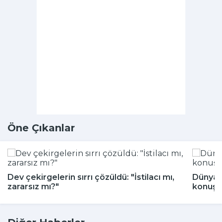
Öne Çıkanlar
Dev çekirgelerin sırrı çözüldü: "İstilacı mı,
Dünya 
zararsız mı?"
konuşu