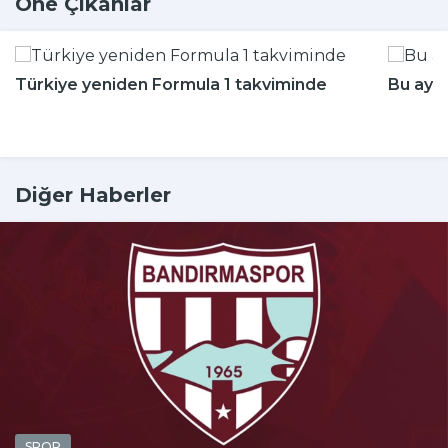
Öne Çıkanlar
Türkiye yeniden Formula 1 takviminde
Bu aya
Diğer Haberler
SPOR