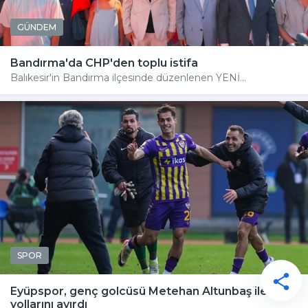
GÜNDEM
Bandırma'da CHP'den toplu istifa
Balıkesir'in Bandırma ilçesinde düzenlenen YENİ...
SPOR
Eyüpspor, genç golcüsü Metehan Altunbaş ile
yollarını ayırdı