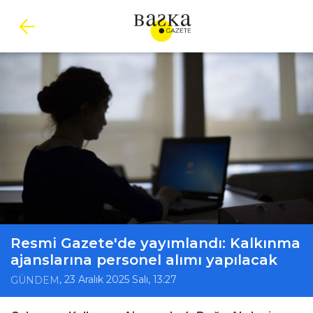
Resmi Gazete'de yayımlandı: Kalkınma
ajanslarına personel alımı yapılacak
, 23 Aralık 2025 Salı, 13:27
GÜNDEM