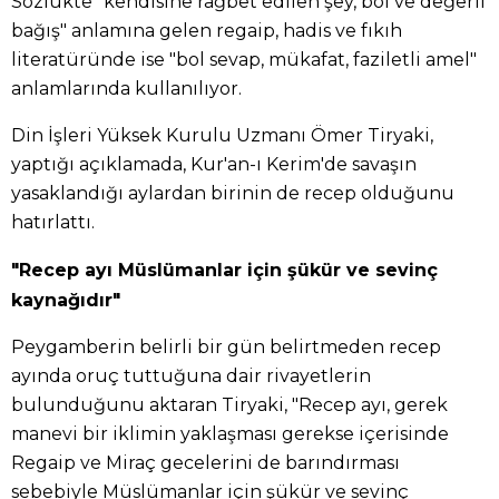
Sözlükte "kendisine rağbet edilen şey, bol ve değerli
bağış" anlamına gelen regaip, hadis ve fıkıh
literatüründe ise "bol sevap, mükafat, faziletli amel"
anlamlarında kullanılıyor.
Din İşleri Yüksek Kurulu Uzmanı Ömer Tiryaki,
yaptığı açıklamada, Kur'an-ı Kerim'de savaşın
yasaklandığı aylardan birinin de recep olduğunu
hatırlattı.
"Recep ayı Müslümanlar için şükür ve sevinç
kaynağıdır"
Peygamberin belirli bir gün belirtmeden recep
ayında oruç tuttuğuna dair rivayetlerin
bulunduğunu aktaran Tiryaki, "Recep ayı, gerek
manevi bir iklimin yaklaşması gerekse içerisinde
Regaip ve Miraç gecelerini de barındırması
sebebiyle Müslümanlar için şükür ve sevinç