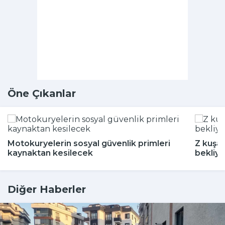
Öne Çıkanlar
Motokuryelerin sosyal güvenlik primleri
Z kuşağ
kaynaktan kesilecek
bekliyo
Diğer Haberler