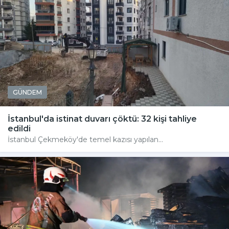
GÜNDEM
İstanbul'da istinat duvarı çöktü: 32 kişi tahliye
edildi
İstanbul Çekmeköy'de temel kazısı yapılan...