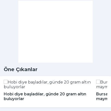
Öne Çıkanlar
Hobi diye başladılar, günde 20 gram altın
Bursa'd
buluyorlar
maymun