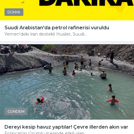
DÜNYA
Suudi Arabistan'da petrol rafinerisi vuruldu
Yemen'deki İran destekli Husiler, Suudi...
GÜNDEM
Dereyi kesip havuz yaptılar! Çevre illerden akın var
Erzincan'ın Üzümlü ilçesinde etkili olan...