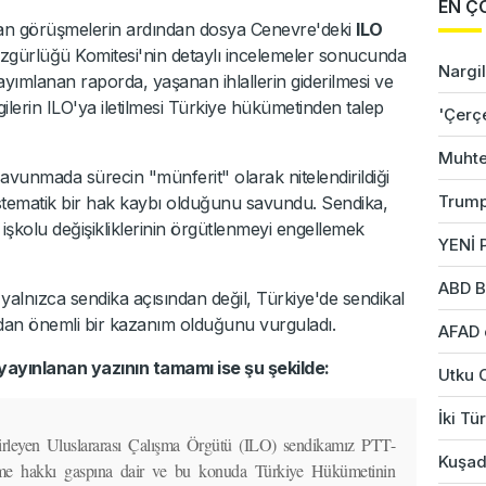
EN Ç
ılan görüşmelerin ardından dosya Cenevre'deki
ILO
Özgürlüğü Komitesi'nin detaylı incelemeler sonucunda
Nargil
yayımlanan raporda, yaşanan ihlallerin giderilmesi ve
gilerin ILO'ya iletilmesi Türkiye hükümetinden talep
'Çerç
Muhte
vunmada sürecin "münferit" olarak nitelendirildiği
Trump
stematik bir hak kaybı olduğunu savundu. Sendika,
i ve işkolu değişikliklerinin örgütlenmeyi engellemek
YENİ P
ABD B
nızca sendika açısından değil, Türkiye'de sendikal
dan önemli bir kazanım olduğunu vurguladı.
AFAD 
yayınlanan yazının tamamı ise şu şekilde:
Utku 
İki Tü
belirleyen Uluslararası Çalışma Örgütü (ILO) sendikamız PTT-
Kuşad
me hakkı gaspına dair ve bu konuda Türkiye Hükümetinin