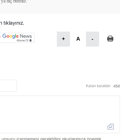
ya hiç birimiz."
 tıklayınız.
+
A
-
Kalan karakter :
450
ç unsuru içermemesi gerektiğini okurlarımıza önemle