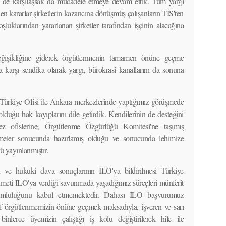
rle de karşılaşsak da mücadele etmeye devam ettik. Tüm yargı
len kararlar şirketlerin kazancına dönüşmüş çalışanların TİS'ten
şluklarından yararlanan şirketler tarafından işçinin alacağına
eğişikliğine giderek örgütlenmenin tamamen önüne geçme
 karşı sendika olarak yargı, bürokrasi kanallarını da sonuna
Türkiye Ofisi ile Ankara merkezlerinde yaptığımız görüşmede
lduğu hak kayıplarını dile getirdik. Kendilerinin de desteğini
ofislerine, Örgütlenme Özgürlüğü Komitesi'ne taşımış
emeler sonucunda hazırlamış olduğu ve sonucunda lehimize
ü yayınlanmıştır.
i ve hukuki dava sonuçlarının ILO'ya bildirilmesi Türkiye
meti ILO'ya verdiği savunmada yaşadığımız süreçleri münferit
orumluluğunu kabul etmemektedir. Dahası ILO başvurumuz
ırf örgütlenmemizin önüne geçmek maksadıyla, işveren ve sarı
 binlerce üyemizin çalıştığı iş kolu değiştirilerek hile ile