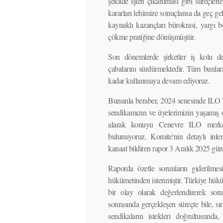
şekilde işten çıkarılması gibi süreçle
kararları lehimize sonuçlansa da geç ge
kaynaklı kazançları bürokrasi, yargı bo
çökme pratiğine dönüşmüştür.
Son dönemlerde şirketler iş kolu d
çabalarını sürdürmektedir. Tüm bunlara
kadar kullanmaya devam ediyoruz.
Bununla beraber, 2024 senesinde ILO 
sendikamızın ve üyelerimizin yaşamış o
alarak konuyu Cenevre ILO merkez 
bulunuyoruz. Komite'nin detaylı inl
kanaat bildiren rapor 3 Aralık 2025 gün
Raporda özetle sorunların giderilmes
hükümetinden istenmiştir. Türkiye hükü
bir olay olarak değerlendirerek s
sonrasında gerçekleşen süreçte bile, s
sendikaların istekleri doğrultusunda,