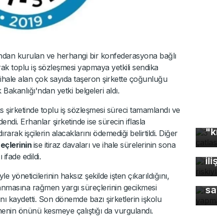
afından kurulan ve herhangi bir konfederasyona bağlı
k toplu iş sözleşmesi yapmaya yetkili sendika
ale alan çok sayıda taşeron şirkette çoğunluğu
akanlığı'ndan yetki belgeleri aldı.
 şirketinde toplu iş sözleşmesi süreci tamamlandı ve
3 
endi. Erhanlar şirketinde ise sürecin iflasla
"k
ırarak işçilerin alacaklarını ödemediği belirtildi. Diğer
Fa
reçlerinin
ise itiraz davaları ve ihale sürelerinin sona
öl
ifade edildi.
ili
e yöneticilerinin haksız şekilde işten çıkarıldığını,
Ke
lanmasına rağmen yargı süreçlerinin gecikmesi
sa
ını kaydetti. Son dönemde bazı şirketlerin işkolu
nmenin önünü kesmeye çalıştığı da vurgulandı.