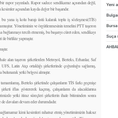
ir rapor yayınladı. Rapor sadece sendikamız açısından değil,
Yeni a
 kesimler açısından kayda değer bir başarıdır.
Bulgar
 yana iş kolu barajı üstü kalarak toplu iş sözleşmesi(TİS)
muştur. Yönetiminin ve örgütlenmesinin temelini PTT taşeron
Bursa'
ona bağlanmayı tercih etmemiş, bu başarıyı cüret eden, sendikayı
Suça s
ile birlikte yapmıştır.
AHBAP
ıştır.
e alan taşeron şirketlerden Metroyol, Berteks, Erhanlar, Saf
 UFS, Latin Atçı ortaklığı şirketlerinde çoğunluğu sağlamış,
bulunarak yetki belgesi almıştır.
i tamamlamış, Berteks şirketinde çalışanların TİS farkı geçmişe
 şirketi iflas göstererek kaçmış, çalışanların da alacaklarına
mizde yetki itiraz süreçleri şirketlerin ihale bitiminden sonra
tse de davaları devam eder durumdadır.
sağlamamız kimi kesimleri rahatsız etmiş yönetimimizin haksız