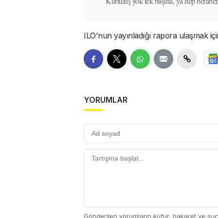
Kurtuluş yok tek başına, ya hep beraber 
ILO'nun yayınladığı rapora ulaşmak için
YORUMLAR
Gönderilen yorumların küfür, hakaret ve su