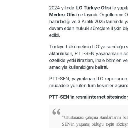
2024 yılında
ILO Türkiye Ofisi
ile yap
Merkez Ofisi
'ne taşındı. Örgütlenme 
hazırladığı ve 3 Aralık 2025 tarihinde 
devam eden hukuki süreçlere ilişkin bil
edildi.
Türkiye hükümetinin ILO'ya sunduğu sa
aktarılırken, PTT-SEN yaşananların si
özellikle yetki itirazları, ihale bitimler
amacıyla kullanıldığını belirtti.
PTT-SEN, yayımlanan ILO raporunun yal
mücadele yürüten tüm kesimler açısın
PTT-SEN'in resmi internet sitesinde 
"Uluslararası çalışma standartlarını 
SEN'in yaşamış olduğu toplu sözleş