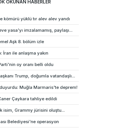
OK OKUNAN HABERLER
e kömürü yüklü tır alev alev yandı
eve yasa'yı imzalamamış, paylaşı...
mel Aşk 8. bölüm izle
: İran ile anlaşma yakın
arti'nin oy oranı belli oldu
aşkanı Trump, doğumla vatandaşlı...
duyurdu: Muğla Marmaris'te deprem!
Caner Çaykara tahliye edildi
rk isim, Grammy jürisini oluştu...
ası Belediyesi'ne operasyon