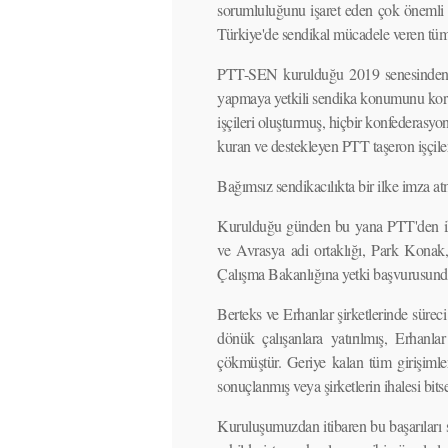
sorumluluğunu işaret eden çok önemli b
Türkiye'de sendikal mücadele veren tüm
PTT-SEN kurulduğu 2019 senesinden bu
yapmaya yetkili sendika konumunu koru
işçileri oluşturmuş, hiçbir konfederasy
kuran ve destekleyen PTT taşeron işçileri 
Bağımsız sendikacılıkta bir ilke imza atm
Kurulduğu günden bu yana PTT'den ihal
ve Avrasya adi ortaklığı, Park Konak,
Çalışma Bakanlığına yetki başvurusunda 
Berteks ve Erhanlar şirketlerinde sürec
dönük çalışanlara yatırılmış, Erhanlar
çökmüştür. Geriye kalan tüm girişimleri
sonuçlanmış veya şirketlerin ihalesi bi
Kuruluşumuzdan itibaren bu başarıları 