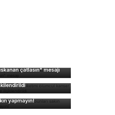
bin yıllık antik kentte
ıskanan çatlasın" mesajı
zla acı biber tüketimi
ümcül kanser riskiyle
şkilendirildi
ne müdahalesinde bunları
kın yapmayın!