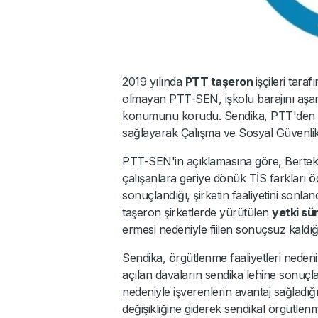
2019 yılında
PTT taşeron
işçileri tar
olmayan PTT-SEN, işkolu barajını aşara
konumunu korudu. Sendika, PTT'den ih
sağlayarak Çalışma ve Sosyal Güvenlik B
PTT-SEN'in açıklamasına göre, Berteks
çalışanlara geriye dönük TİS farkları öd
sonuçlandığı, şirketin faaliyetini sonland
taşeron şirketlerde yürütülen
yetki sü
ermesi nedeniyle fiilen sonuçsuz kaldığı 
Sendika, örgütlenme faaliyetleri nedeniyl
açılan davaların sendika lehine sonuç
nedeniyle işverenlerin avantaj sağladığ
değişikliğine giderek sendikal örgütle