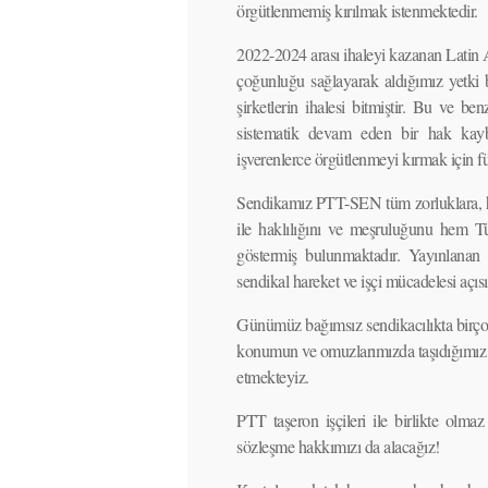
örgütlenmemiş kırılmak istenmektedir.
2022-2024 arası ihaleyi kazanan Latin 
çoğunluğu sağlayarak aldığımız yetki b
şirketlerin ihalesi bitmiştir. Bu ve b
sistematik devam eden bir hak kaybı
işverenlerce örgütlenmeyi kırmak için fü
Sendikamız PTT-SEN tüm zorluklara, huk
ile haklılığını ve meşruluğunu hem Tü
göstermiş bulunmaktadır. Yayınlana
sendikal hareket ve işçi mücadelesi açı
Günümüz bağımsız sendikacılıkta birçok
konumun ve omuzlarımızda taşıdığımız a
etmekteyiz.
PTT taşeron işçileri ile birlikte olma
sözleşme hakkımızı da alacağız!