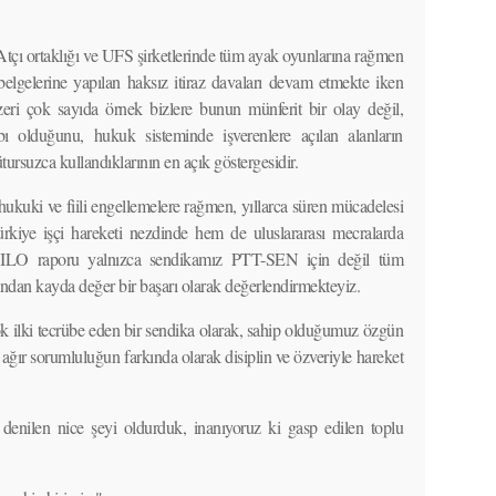
Atçı ortaklığı ve UFS şirketlerinde tüm ayak oyunlarına rağmen
elgelerine yapılan haksız itiraz davaları devam etmekte iken
enzeri çok sayıda örnek bizlere bunun münferit bir olay değil,
 olduğunu, hukuk sisteminde işverenlere açılan alanların
tursuzca kullandıklarının en açık göstergesidir.
uki ve fiili engellemelere rağmen, yıllarca süren mücadelesi
rkiye işçi hareketi nezdinde hem de uluslararası mecralarda
n ILO raporu yalnızca sendikamız PTT-SEN için değil tüm
sından kayda değer bir başarı olarak değerlendirmekteyiz.
 ilki tecrübe eden bir sendika olarak, sahip olduğumuz özgün
ğır sorumluluğun farkında olarak disiplin ve özveriyle hareket
z denilen nice şeyi oldurduk, inanıyoruz ki gasp edilen toplu