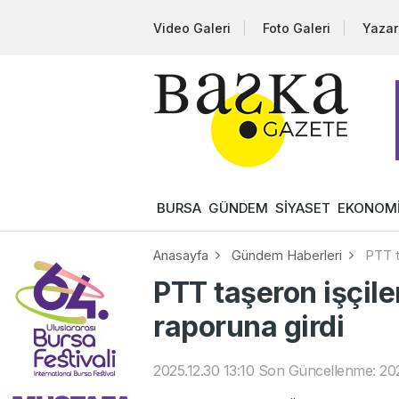
Video Galeri
Foto Galeri
Yazar
BURSA
GÜNDEM
SİYASET
EKONOM
Anasayfa
Gündem Haberleri
PTT t
PTT taşeron işçile
raporuna girdi
2025.12.30 13:10
Son Güncellenme: 2025